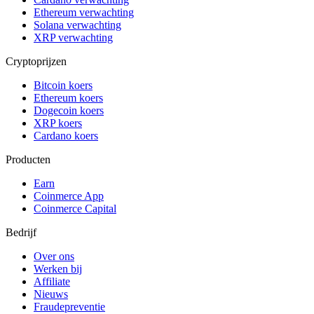
Ethereum verwachting
Solana verwachting
XRP verwachting
Cryptoprijzen
Bitcoin koers
Ethereum koers
Dogecoin koers
XRP koers
Cardano koers
Producten
Earn
Coinmerce App
Coinmerce Capital
Bedrijf
Over ons
Werken bij
Affiliate
Nieuws
Fraudepreventie