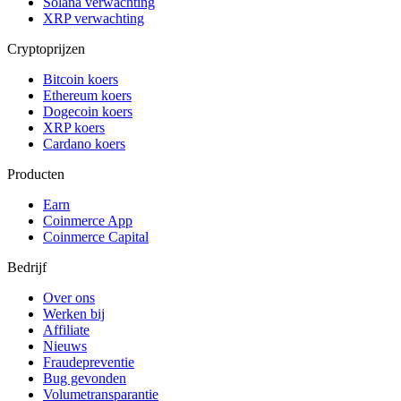
Solana verwachting
XRP verwachting
Cryptoprijzen
Bitcoin koers
Ethereum koers
Dogecoin koers
XRP koers
Cardano koers
Producten
Earn
Coinmerce App
Coinmerce Capital
Bedrijf
Over ons
Werken bij
Affiliate
Nieuws
Fraudepreventie
Bug gevonden
Volumetransparantie