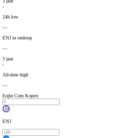
3
jaar
-
24h low
—
ENJ in omloop
—
5
jaar
-
All-time high
—
Enjin Coin Kopen
ENJ