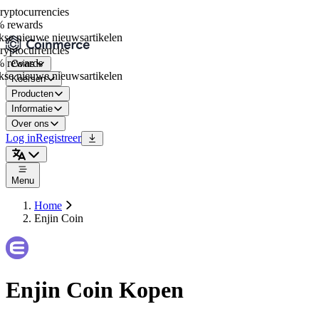
ptocurrencies
 rewards
se nieuwe nieuwsartikelen
ptocurrencies
 rewards
Coins
se nieuwe nieuwsartikelen
Koersen
Producten
Informatie
Over ons
Log in
Registreer
Menu
Home
Enjin Coin
Enjin Coin Kopen