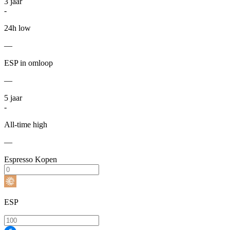
3
jaar
-
24h low
—
ESP in omloop
—
5
jaar
-
All-time high
—
Espresso Kopen
ESP