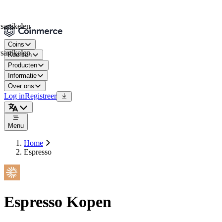
ikelen
Coins
ikelen
Koersen
Producten
Informatie
Over ons
Log in
Registreer
Menu
Home
Espresso
Espresso Kopen