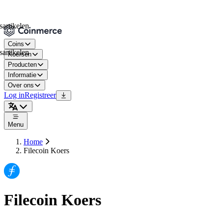
kelen
Coins
kelen
Koersen
Producten
Informatie
Over ons
Log in
Registreer
Menu
Home
Filecoin Koers
Filecoin Koers