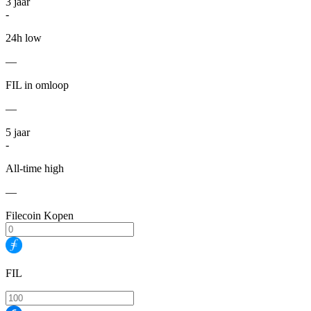
3
jaar
-
24h low
—
FIL in omloop
—
5
jaar
-
All-time high
—
Filecoin Kopen
FIL