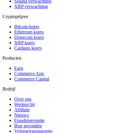
Solana verwachting
XRP verwachting
Cryptoprijzen
Bitcoin koers
Ethereum koers
Dogecoin koers
XRP koers
Cardano koers
Producten
Earn
Coinmerce App
Coinmerce Capital
Bedrijf
Over ons
Werken bij
Affiliate
Nieuws
Fraudepreventie
Bug gevonden
Volumetransparantie