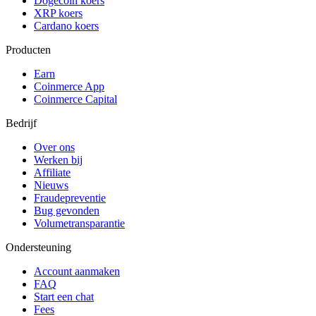
Dogecoin koers
XRP koers
Cardano koers
Producten
Earn
Coinmerce App
Coinmerce Capital
Bedrijf
Over ons
Werken bij
Affiliate
Nieuws
Fraudepreventie
Bug gevonden
Volumetransparantie
Ondersteuning
Account aanmaken
FAQ
Start een chat
Fees