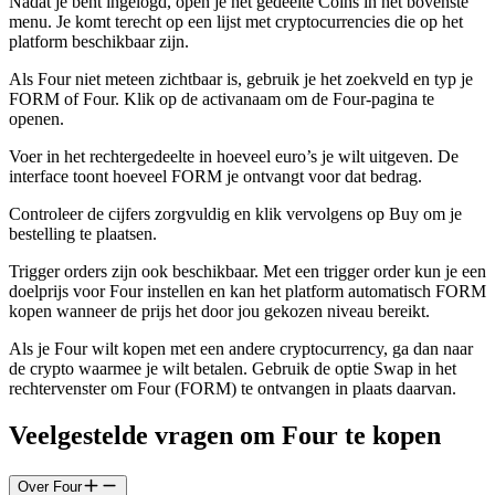
Nadat je bent ingelogd, open je het gedeelte Coins in het bovenste
menu. Je komt terecht op een lijst met cryptocurrencies die op het
platform beschikbaar zijn.
Als Four niet meteen zichtbaar is, gebruik je het zoekveld en typ je
FORM of Four. Klik op de activanaam om de Four-pagina te
openen.
Voer in het rechtergedeelte in hoeveel euro’s je wilt uitgeven. De
interface toont hoeveel FORM je ontvangt voor dat bedrag.
Controleer de cijfers zorgvuldig en klik vervolgens op Buy om je
bestelling te plaatsen.
Trigger orders zijn ook beschikbaar. Met een trigger order kun je een
doelprijs voor Four instellen en kan het platform automatisch FORM
kopen wanneer de prijs het door jou gekozen niveau bereikt.
Als je Four wilt kopen met een andere cryptocurrency, ga dan naar
de crypto waarmee je wilt betalen. Gebruik de optie Swap in het
rechtervenster om Four (FORM) te ontvangen in plaats daarvan.
Veelgestelde vragen om Four te kopen
Over Four