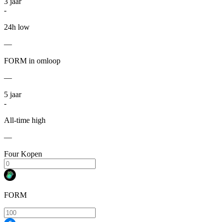
3
jaar
-
24h low
—
FORM in omloop
—
5
jaar
-
All-time high
—
Four Kopen
FORM