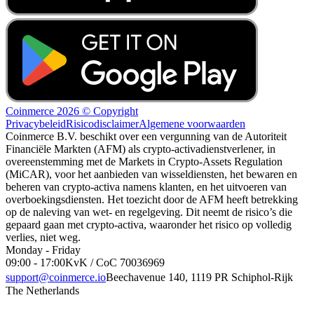
Coinmerce 2026 © Copyright
Privacybeleid
Risicodisclaimer
Algemene voorwaarden
Coinmerce B.V. beschikt over een vergunning van de Autoriteit
Financiële Markten (AFM) als crypto-activadienstverlener, in
overeenstemming met de Markets in Crypto-Assets Regulation
(MiCAR), voor het aanbieden van wisseldiensten, het bewaren en
beheren van crypto-activa namens klanten, en het uitvoeren van
overboekingsdiensten. Het toezicht door de AFM heeft betrekking
op de naleving van wet- en regelgeving. Dit neemt de risico’s die
gepaard gaan met crypto-activa, waaronder het risico op volledig
verlies, niet weg.
Monday - Friday
09:00 - 17:00
KvK / CoC 70036969
support@coinmerce.io
Beechavenue 140, 1119 PR Schiphol-Rijk
The Netherlands