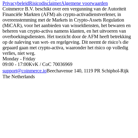
Privacybeleid
Risicodisclaimer
Algemene voorwaarden
Coinmerce B.V. beschikt over een vergunning van de Autoriteit
Financiële Markten (AFM) als crypto-activadienstverlener, in
overeenstemming met de Markets in Crypto-Assets Regulation
(MiCAR), voor het aanbieden van wisseldiensten, het bewaren en
beheren van crypto-activa namens klanten, en het uitvoeren van
overboekingsdiensten. Het toezicht door de AFM heeft betrekking
op de naleving van wet- en regelgeving. Dit neemt de risico’s die
gepaard gaan met crypto-activa, waaronder het risico op volledig
verlies, niet weg.
Monday - Friday
09:00 - 17:00
KvK / CoC 70036969
support@coinmerce.io
Beechavenue 140, 1119 PR Schiphol-Rijk
The Netherlands