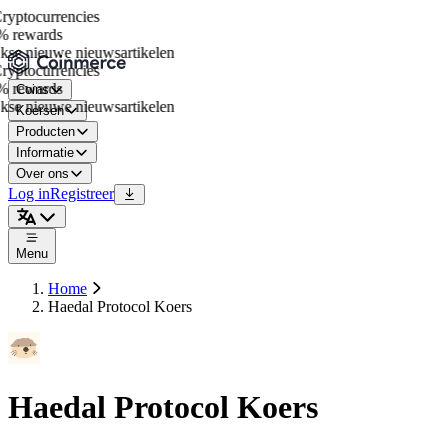
yptocurrencies
 rewards
se nieuwe nieuwsartikelen
yptocurrencies
 rewards
Coins
se nieuwe nieuwsartikelen
Koersen
Producten
Informatie
Over ons
Log in
Registreer
Menu
Home
Haedal Protocol Koers
Haedal Protocol Koers