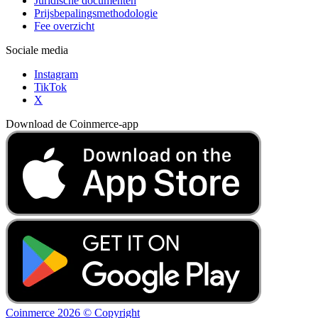
Juridische documenten
Prijsbepalingsmethodologie
Fee overzicht
Sociale media
Instagram
TikTok
X
Download de Coinmerce-app
Coinmerce 2026 © Copyright