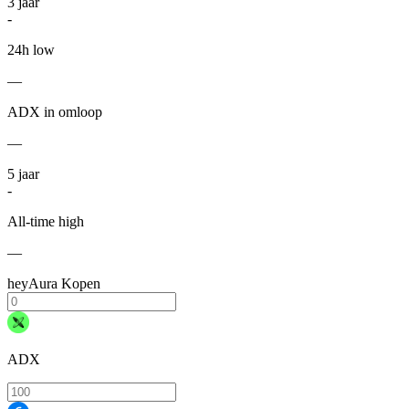
3
jaar
-
24h low
—
ADX in omloop
—
5
jaar
-
All-time high
—
heyAura Kopen
ADX