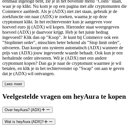
eenmaal ingelogd bent, zie je in het bovenste menu "Coins" staan,
waar je op klikt. Nu kom je op een pagina met alle cryptomunten die
Coinmerce aanbiedt. Als je (ADX) niet ziet staan, gebruik je de
zoekfunctie om naar (ADX) te zoeken, waarna je op deze
cryptomunt klikt. In het rechtervenster kun je aangeven voor
hoeveel euro jij (ADX) wil kopen. Hieronder staat weergegeven
hoeveel (ADX) je daarvoor krijgt. Heb je het juiste bedrag
ingevoerd? Klik dan op "Koop". Je kunt bij Coinmerce ook een
"Stoplimiet order", misschien beter bekend als "Stop limit order",
uitvoeren. Dan koopt ons systeem automatisch (ADX) wanneer de
prijs van (ADX) jouw ingevoerde waarde behaalt. Ook kun je een
herhalende order uitvoeren. Wil je (ADX) met een andere
cryptomunt kopen? Dan ga je naar de cryptomunt waarmee je wil
betalen, en klik je in het rechtervenster op "Swap" om aan te geven
dat je (ADX) wil ontvangen.
Lees meer
Veelgestelde vragen om heyAura te kopen
Over heyAura? (ADX)
Wat is heyAura (ADX)?