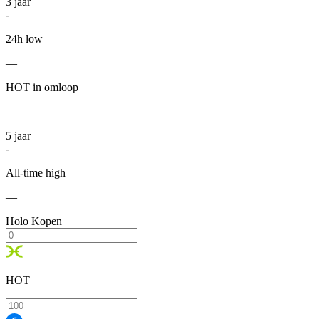
3
jaar
-
24h low
—
HOT in omloop
—
5
jaar
-
All-time high
—
Holo Kopen
HOT