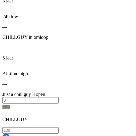
3
jaar
-
24h low
—
CHILLGUY in omloop
—
5
jaar
-
All-time high
—
Just a chill guy Kopen
CHILLGUY