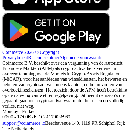
Coinmerce 2026 © Copyright
Privacybeleid
Risicodisclaimer
Algemene voorwaarden
Coinmerce B.V. beschikt over een vergunning van de Autoriteit
Financiële Markten (AFM) als crypto-activadienstverlener, in
overeenstemming met de Markets in Crypto-Assets Regulation
(MiCAR), voor het aanbieden van wisseldiensten, het bewaren en
beheren van crypto-activa namens klanten, en het uitvoeren van
overboekingsdiensten. Het toezicht door de AFM heeft betrekking
op de naleving van wet- en regelgeving. Dit neemt de risico’s die
gepaard gaan met crypto-activa, waaronder het risico op volledig
verlies, niet weg.
Monday - Friday
09:00 - 17:00
KvK / CoC 70036969
support@coinmerce.io
Beechavenue 140, 1119 PR Schiphol-Rijk
The Netherlands