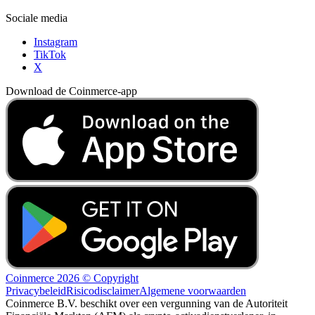
Sociale media
Instagram
TikTok
X
Download de Coinmerce-app
Coinmerce 2026 © Copyright
Privacybeleid
Risicodisclaimer
Algemene voorwaarden
Coinmerce B.V. beschikt over een vergunning van de Autoriteit