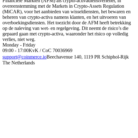
Financiële Markten (AFM) als crypto-activadienstverlener, in
overeenstemming met de Markets in Crypto-Assets Regulation
(MiCAR), voor het aanbieden van wisseldiensten, het bewaren en
beheren van crypto-activa namens klanten, en het uitvoeren van
overboekingsdiensten. Het toezicht door de AFM heeft betrekking
op de naleving van wet- en regelgeving. Dit neemt de risico’s die
gepaard gaan met crypto-activa, waaronder het risico op volledig
verlies, niet weg.
Monday - Friday
09:00 - 17:00
KvK / CoC 70036969
support@coinmerce.io
Beechavenue 140, 1119 PR Schiphol-Rijk
The Netherlands