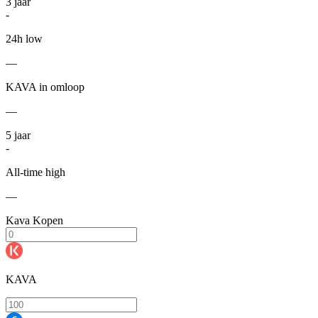
3
jaar
-
24h low
—
KAVA in omloop
—
5
jaar
-
All-time high
—
Kava Kopen
KAVA