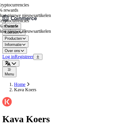
yptocurrencies
 rewards
se nieuwe nieuwsartikelen
yptocurrencies
 rewards
Coins
se nieuwe nieuwsartikelen
Koersen
Producten
Informatie
Over ons
Log in
Registreer
Menu
Home
Kava Koers
Kava Koers