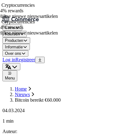
Cryptocurrencies
4% rewards
jkse nieuwe nieuwsartikelen
Cryptocurrencies
4% rewards
Coins
jkse nieuwe nieuwsartikelen
Koersen
Producten
Informatie
Over ons
Log in
Registreer
Menu
Home
Nieuws
Bitcoin bereikt €60.000
04.03.2024
1 min
Auteur
: