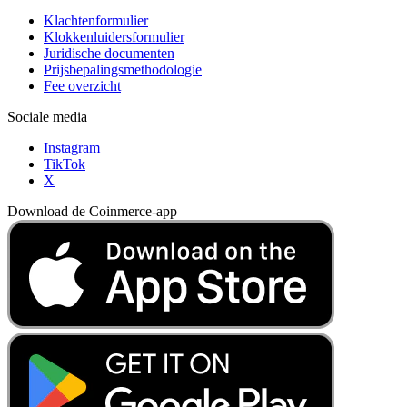
Klachtenformulier
Klokkenluidersformulier
Juridische documenten
Prijsbepalingsmethodologie
Fee overzicht
Sociale media
Instagram
TikTok
X
Download de Coinmerce-app