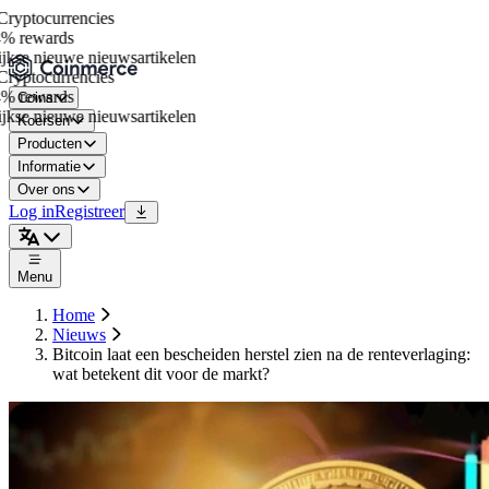
yptocurrencies
% rewards
kse nieuwe nieuwsartikelen
yptocurrencies
% rewards
Coins
kse nieuwe nieuwsartikelen
Koersen
Producten
Informatie
Over ons
Log in
Registreer
Menu
Home
Nieuws
Bitcoin laat een bescheiden herstel zien na de renteverlaging:
wat betekent dit voor de markt?