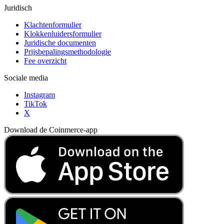
Juridisch
Klachtenformulier
Klokkenluidersformulier
Juridische documenten
Prijsbepalingsmethodologie
Fee overzicht
Sociale media
Instagram
TikTok
X
Download de Coinmerce-app