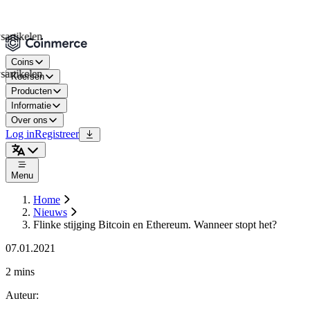
elen
Coins
elen
Koersen
Producten
Informatie
Over ons
Log in
Registreer
Menu
Home
Nieuws
Flinke stijging Bitcoin en Ethereum. Wanneer stopt het?
07.01.2021
2 mins
Auteur
: