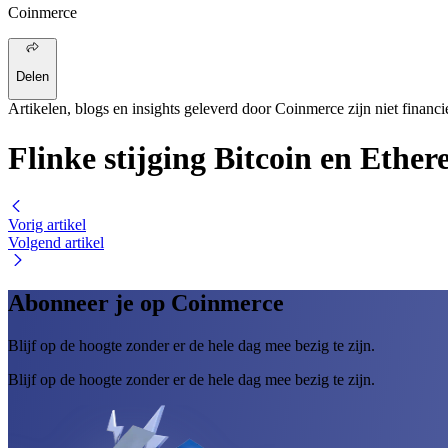
Coinmerce
Delen
Artikelen, blogs en insights geleverd door Coinmerce zijn niet financi
Flinke stijging Bitcoin en Ethe
Vorig artikel
Volgend artikel
Abonneer je op Coinmerce
Blijf op de hoogte zonder er de hele dag mee bezig te zijn.
Blijf op de hoogte zonder er de hele dag mee bezig te zijn.