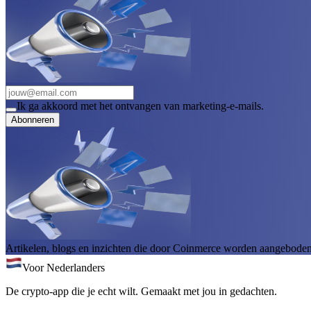
Ik ga akkoord met het ontvangen van marketing-e-mails.
Abonneren
Artikelen, blogs en inzichten die door Coinmerce worden aangeboden, 
Voor Nederlanders
De crypto-app die je echt wilt. Gemaakt met jou in gedachten.