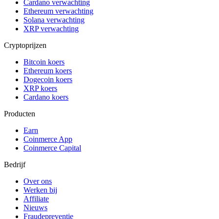
Cardano verwachting
Ethereum verwachting
Solana verwachting
XRP verwachting
Cryptoprijzen
Bitcoin koers
Ethereum koers
Dogecoin koers
XRP koers
Cardano koers
Producten
Earn
Coinmerce App
Coinmerce Capital
Bedrijf
Over ons
Werken bij
Affiliate
Nieuws
Fraudepreventie