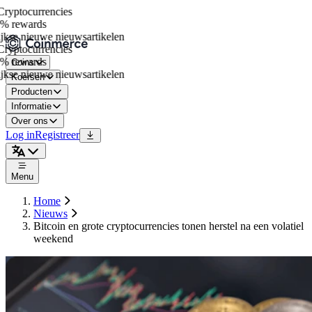
yptocurrencies
% rewards
kse nieuwe nieuwsartikelen
yptocurrencies
% rewards
Coins
kse nieuwe nieuwsartikelen
Koersen
Producten
Informatie
Over ons
Log in
Registreer
Menu
Home
Nieuws
Bitcoin en grote cryptocurrencies tonen herstel na een volatiel
weekend