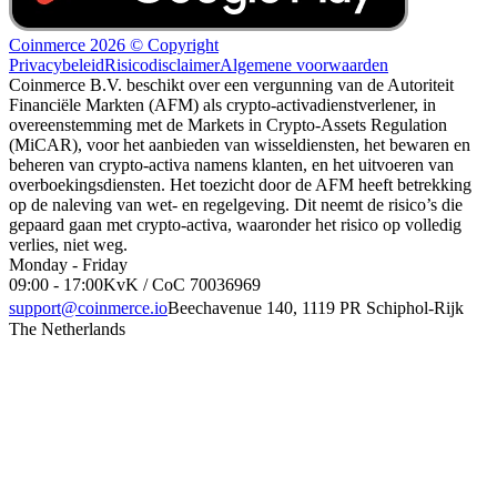
Coinmerce 2026 © Copyright
Privacybeleid
Risicodisclaimer
Algemene voorwaarden
Coinmerce B.V. beschikt over een vergunning van de Autoriteit
Financiële Markten (AFM) als crypto-activadienstverlener, in
overeenstemming met de Markets in Crypto-Assets Regulation
(MiCAR), voor het aanbieden van wisseldiensten, het bewaren en
beheren van crypto-activa namens klanten, en het uitvoeren van
overboekingsdiensten. Het toezicht door de AFM heeft betrekking
op de naleving van wet- en regelgeving. Dit neemt de risico’s die
gepaard gaan met crypto-activa, waaronder het risico op volledig
verlies, niet weg.
Monday - Friday
09:00 - 17:00
KvK / CoC 70036969
support@coinmerce.io
Beechavenue 140, 1119 PR Schiphol-Rijk
The Netherlands