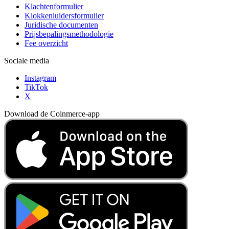
Klachtenformulier
Klokkenluidersformulier
Juridische documenten
Prijsbepalingsmethodologie
Fee overzicht
Sociale media
Instagram
TikTok
X
Download de Coinmerce-app