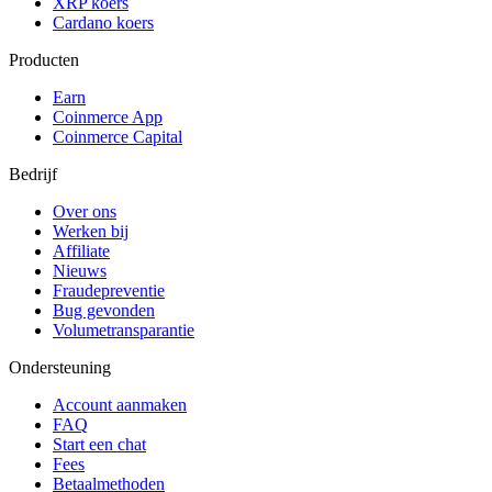
XRP koers
Cardano koers
Producten
Earn
Coinmerce App
Coinmerce Capital
Bedrijf
Over ons
Werken bij
Affiliate
Nieuws
Fraudepreventie
Bug gevonden
Volumetransparantie
Ondersteuning
Account aanmaken
FAQ
Start een chat
Fees
Betaalmethoden