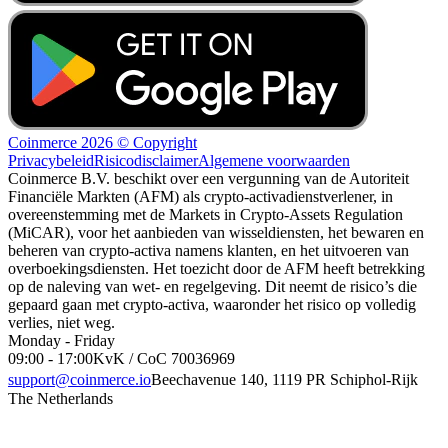
Coinmerce 2026 © Copyright
Privacybeleid
Risicodisclaimer
Algemene voorwaarden
Coinmerce B.V. beschikt over een vergunning van de Autoriteit
Financiële Markten (AFM) als crypto-activadienstverlener, in
overeenstemming met de Markets in Crypto-Assets Regulation
(MiCAR), voor het aanbieden van wisseldiensten, het bewaren en
beheren van crypto-activa namens klanten, en het uitvoeren van
overboekingsdiensten. Het toezicht door de AFM heeft betrekking
op de naleving van wet- en regelgeving. Dit neemt de risico’s die
gepaard gaan met crypto-activa, waaronder het risico op volledig
verlies, niet weg.
Monday - Friday
09:00 - 17:00
KvK / CoC 70036969
support@coinmerce.io
Beechavenue 140, 1119 PR Schiphol-Rijk
The Netherlands