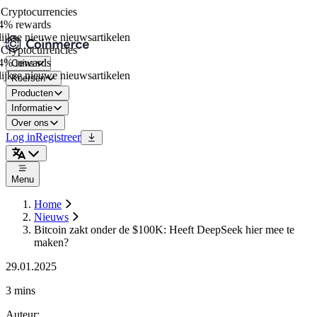
ryptocurrencies
% rewards
jkse nieuwe nieuwsartikelen
ryptocurrencies
% rewards
Coins
jkse nieuwe nieuwsartikelen
Koersen
Producten
Informatie
Over ons
Log in
Registreer
Menu
Home
Nieuws
Bitcoin zakt onder de $100K: Heeft DeepSeek hier mee te
maken?
29.01.2025
3 mins
Auteur
: