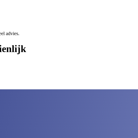
eel advies.
enlijk