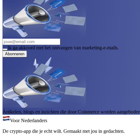
Ik ga akkoord met het ontvangen van marketing-e-mails.
Abonneren
Artikelen, blogs en inzichten die door Coinmerce worden aangeboden, 
Voor Nederlanders
De crypto-app die je echt wilt. Gemaakt met jou in gedachten.