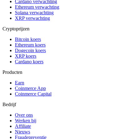
Cardano verwachting
Ethereum verwachting
Solana verwachting
XRP verwachting
Cryptoprijzen
Bitcoin koers
Ethereum koers
Dogecoin koers
XRP koers
Cardano koers
Producten
Earn
Coinmerce App
Coinmerce Capital
Bedrijf
Over ons
Werken bij
Affiliate
Nieuws
Fraudepreventie