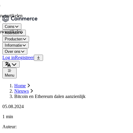
tikelen
Coins
tikelen
Koersen
Producten
Informatie
Over ons
Log in
Registreer
Menu
Home
Nieuws
Bitcoin en Ethereum dalen aanzienlijk
05.08.2024
1 min
Auteur
: