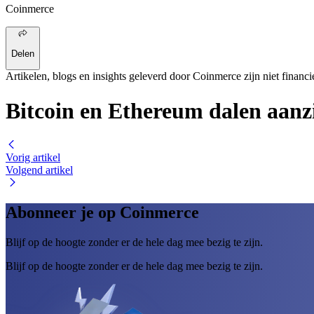
Coinmerce
Delen
Artikelen, blogs en insights geleverd door Coinmerce zijn niet financi
Bitcoin en Ethereum dalen aanzi
Vorig artikel
Volgend artikel
Abonneer je op Coinmerce
Blijf op de hoogte zonder er de hele dag mee bezig te zijn.
Blijf op de hoogte zonder er de hele dag mee bezig te zijn.