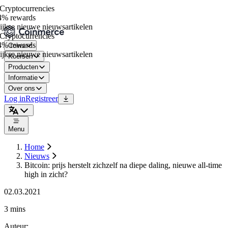
ryptocurrencies
% rewards
jkse nieuwe nieuwsartikelen
ryptocurrencies
% rewards
Coins
jkse nieuwe nieuwsartikelen
Koersen
Producten
Informatie
Over ons
Log in
Registreer
Menu
Home
Nieuws
Bitcoin: prijs herstelt zichzelf na diepe daling, nieuwe all-time
high in zicht?
02.03.2021
3 mins
Auteur
: