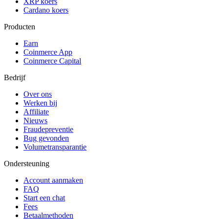
XRP koers
Cardano koers
Producten
Earn
Coinmerce App
Coinmerce Capital
Bedrijf
Over ons
Werken bij
Affiliate
Nieuws
Fraudepreventie
Bug gevonden
Volumetransparantie
Ondersteuning
Account aanmaken
FAQ
Start een chat
Fees
Betaalmethoden