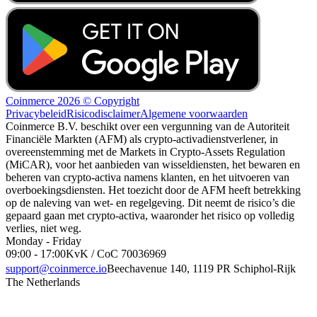
Coinmerce 2026 © Copyright
Privacybeleid
Risicodisclaimer
Algemene voorwaarden
Coinmerce B.V. beschikt over een vergunning van de Autoriteit
Financiële Markten (AFM) als crypto-activadienstverlener, in
overeenstemming met de Markets in Crypto-Assets Regulation
(MiCAR), voor het aanbieden van wisseldiensten, het bewaren en
beheren van crypto-activa namens klanten, en het uitvoeren van
overboekingsdiensten. Het toezicht door de AFM heeft betrekking
op de naleving van wet- en regelgeving. Dit neemt de risico’s die
gepaard gaan met crypto-activa, waaronder het risico op volledig
verlies, niet weg.
Monday - Friday
09:00 - 17:00
KvK / CoC 70036969
support@coinmerce.io
Beechavenue 140, 1119 PR Schiphol-Rijk
The Netherlands