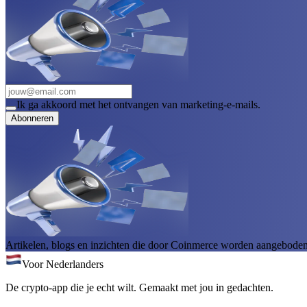
Ik ga akkoord met het ontvangen van marketing-e-mails.
Abonneren
Artikelen, blogs en inzichten die door Coinmerce worden aangeboden, 
Voor Nederlanders
De crypto-app die je echt wilt. Gemaakt met jou in gedachten.