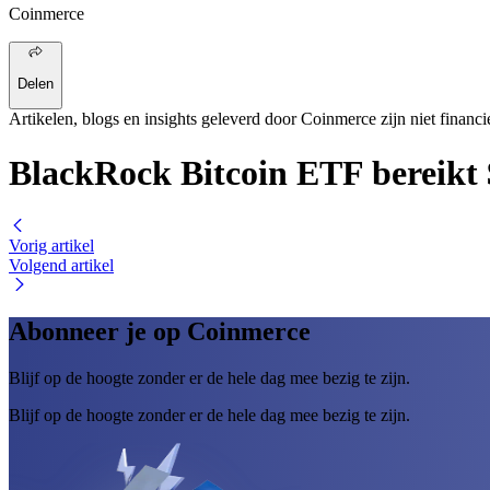
Coinmerce
Delen
Artikelen, blogs en insights geleverd door Coinmerce zijn niet financi
BlackRock Bitcoin ETF bereikt
Vorig artikel
Volgend artikel
Abonneer je op Coinmerce
Blijf op de hoogte zonder er de hele dag mee bezig te zijn.
Blijf op de hoogte zonder er de hele dag mee bezig te zijn.