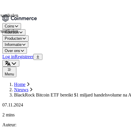
kelen
Coins
kelen
Koersen
Producten
Informatie
Over ons
Log in
Registreer
Menu
Home
Nieuws
BlackRock Bitcoin ETF bereikt $1 miljard handelsvolume na 
07.11.2024
2 mins
Auteur
: