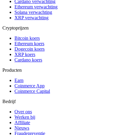
Cardano verwachting
Ethereum verwachting
Solana verwachting
XRP verwachting
Cryptoprijzen
Bitcoin koers
Ethereum koers
Dogecoin koers
XRP koers
Cardano koers
Producten
Earn
Coinmerce App
Coinmerce Capital
Bedrijf
Over ons
Werken bij
Affiliate
Nieuws
Fraudepreventie