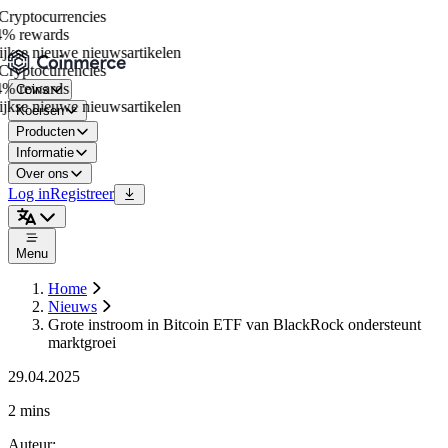
ryptocurrencies
% rewards
jkse nieuwe nieuwsartikelen
ryptocurrencies
% rewards
Coins
jkse nieuwe nieuwsartikelen
Koersen
Producten
Informatie
Over ons
Log in
Registreer
Menu
Home
Nieuws
Grote instroom in Bitcoin ETF van BlackRock ondersteunt
marktgroei
29.04.2025
2 mins
Auteur
: