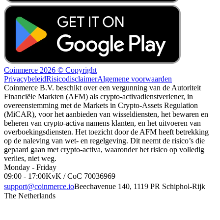
Coinmerce 2026 © Copyright
Privacybeleid
Risicodisclaimer
Algemene voorwaarden
Coinmerce B.V. beschikt over een vergunning van de Autoriteit
Financiële Markten (AFM) als crypto-activadienstverlener, in
overeenstemming met de Markets in Crypto-Assets Regulation
(MiCAR), voor het aanbieden van wisseldiensten, het bewaren en
beheren van crypto-activa namens klanten, en het uitvoeren van
overboekingsdiensten. Het toezicht door de AFM heeft betrekking
op de naleving van wet- en regelgeving. Dit neemt de risico’s die
gepaard gaan met crypto-activa, waaronder het risico op volledig
verlies, niet weg.
Monday - Friday
09:00 - 17:00
KvK / CoC 70036969
support@coinmerce.io
Beechavenue 140, 1119 PR Schiphol-Rijk
The Netherlands