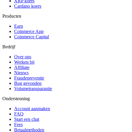
XRP koers
Cardano koers
Producten
Earn
Coinmerce App
Coinmerce Capital
Bedrijf
Over ons
Werken bij
Affiliate
Nieuws
Fraudepreventie
Bug gevonden
Volumetransparantie
Ondersteuning
Account aanmaken
FAQ
Start een chat
Fees
Betaalmethoden