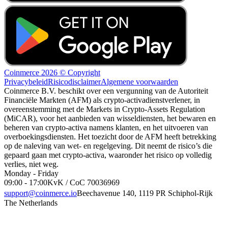
Coinmerce 2026 © Copyright
Privacybeleid
Risicodisclaimer
Algemene voorwaarden
Coinmerce B.V. beschikt over een vergunning van de Autoriteit
Financiële Markten (AFM) als crypto-activadienstverlener, in
overeenstemming met de Markets in Crypto-Assets Regulation
(MiCAR), voor het aanbieden van wisseldiensten, het bewaren en
beheren van crypto-activa namens klanten, en het uitvoeren van
overboekingsdiensten. Het toezicht door de AFM heeft betrekking
op de naleving van wet- en regelgeving. Dit neemt de risico’s die
gepaard gaan met crypto-activa, waaronder het risico op volledig
verlies, niet weg.
Monday - Friday
09:00 - 17:00
KvK / CoC 70036969
support@coinmerce.io
Beechavenue 140, 1119 PR Schiphol-Rijk
The Netherlands