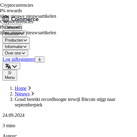
ryptocurrencies
4% rewards
jkse nieuwe nieuwsartikelen
ryptocurrencies
4% rewards
Coins
jkse nieuwe nieuwsartikelen
Koersen
Producten
Informatie
Over ons
Log in
Registreer
Menu
Home
Nieuws
Goud bereikt recordhoogte terwijl Bitcoin stijgt naar
septemberpiek
24.09.2024
3 mins
Auteur
: