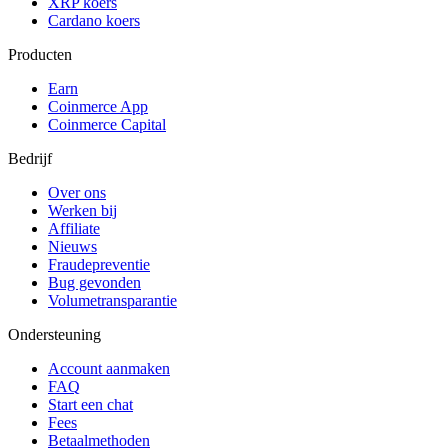
XRP koers
Cardano koers
Producten
Earn
Coinmerce App
Coinmerce Capital
Bedrijf
Over ons
Werken bij
Affiliate
Nieuws
Fraudepreventie
Bug gevonden
Volumetransparantie
Ondersteuning
Account aanmaken
FAQ
Start een chat
Fees
Betaalmethoden