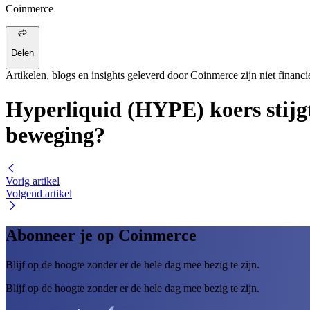
Coinmerce
Delen
Artikelen, blogs en insights geleverd door Coinmerce zijn niet financi
Hyperliquid (HYPE) koers stijg
beweging?
Vorig artikel
Volgend artikel
Abonneer je op Coinmerce
Blijf op de hoogte zonder er de hele dag mee bezig te zijn.
Blijf op de hoogte zonder er de hele dag mee bezig te zijn.