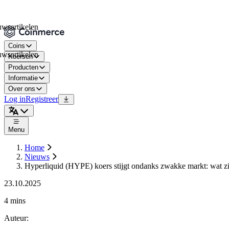
tikelen
Coins
tikelen
Koersen
Producten
Informatie
Over ons
Log in
Registreer
Menu
Home
Nieuws
Hyperliquid (HYPE) koers stijgt ondanks zwakke markt: wat zi
23.10.2025
4 mins
Auteur
: