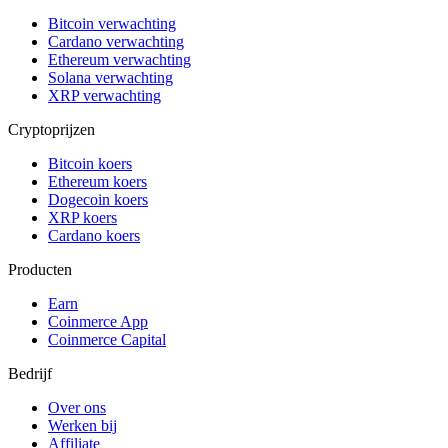
Bitcoin verwachting
Cardano verwachting
Ethereum verwachting
Solana verwachting
XRP verwachting
Cryptoprijzen
Bitcoin koers
Ethereum koers
Dogecoin koers
XRP koers
Cardano koers
Producten
Earn
Coinmerce App
Coinmerce Capital
Bedrijf
Over ons
Werken bij
Affiliate