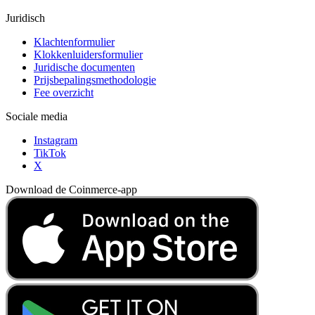
Juridisch
Klachtenformulier
Klokkenluidersformulier
Juridische documenten
Prijsbepalingsmethodologie
Fee overzicht
Sociale media
Instagram
TikTok
X
Download de Coinmerce-app