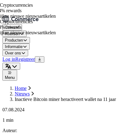
ryptocurrencies
% rewards
jkse nieuwe nieuwsartikelen
ryptocurrencies
% rewards
Coins
jkse nieuwe nieuwsartikelen
Koersen
Producten
Informatie
Over ons
Log in
Registreer
Menu
Home
Nieuws
Inactieve Bitcoin miner heractiveert wallet na 11 jaar
07.08.2024
1 min
Auteur
: