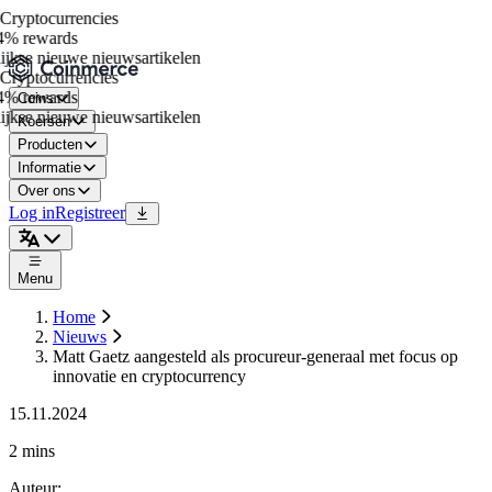
ryptocurrencies
% rewards
jkse nieuwe nieuwsartikelen
ryptocurrencies
% rewards
Coins
jkse nieuwe nieuwsartikelen
Koersen
Producten
Informatie
Over ons
Log in
Registreer
Menu
Home
Nieuws
Matt Gaetz aangesteld als procureur-generaal met focus op
innovatie en cryptocurrency
15.11.2024
2 mins
Auteur
: