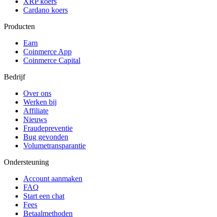
XRP koers
Cardano koers
Producten
Earn
Coinmerce App
Coinmerce Capital
Bedrijf
Over ons
Werken bij
Affiliate
Nieuws
Fraudepreventie
Bug gevonden
Volumetransparantie
Ondersteuning
Account aanmaken
FAQ
Start een chat
Fees
Betaalmethoden