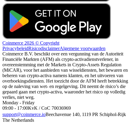
Coinmerce 2026 © Copyright
Privacybeleid
Risicodisclaimer
Algemene voorwaarden
Coinmerce B.V. beschikt over een vergunning van de Autoriteit
Financiële Markten (AFM) als crypto-activadienstverlener, in
overeenstemming met de Markets in Crypto-Assets Regulation
(MiCAR), voor het aanbieden van wisseldiensten, het bewaren en
beheren van crypto-activa namens klanten, en het uitvoeren van
overboekingsdiensten. Het toezicht door de AFM heeft betrekking
op de naleving van wet- en regelgeving. Dit neemt de risico’s die
gepaard gaan met crypto-activa, waaronder het risico op volledig
verlies, niet weg.
Monday - Friday
09:00 - 17:00
KvK / CoC 70036969
support@coinmerce.io
Beechavenue 140, 1119 PR Schiphol-Rijk
The Netherlands