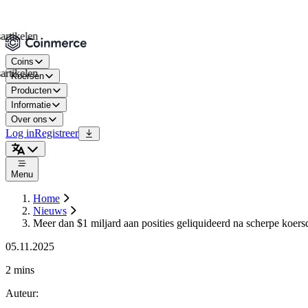
elen
Coins
elen
Koersen
Producten
Informatie
Over ons
Log in
Registreer
Menu
Home
Nieuws
Meer dan $1 miljard aan posities geliquideerd na scherpe koers
05.11.2025
2 mins
Auteur
: