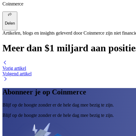
Coinmerce
Delen
Artikelen, blogs en insights geleverd door Coinmerce zijn niet financi
Meer dan $1 miljard aan positie
Vorig artikel
Volgend artikel
Abonneer je op Coinmerce
Blijf op de hoogte zonder er de hele dag mee bezig te zijn.
Blijf op de hoogte zonder er de hele dag mee bezig te zijn.