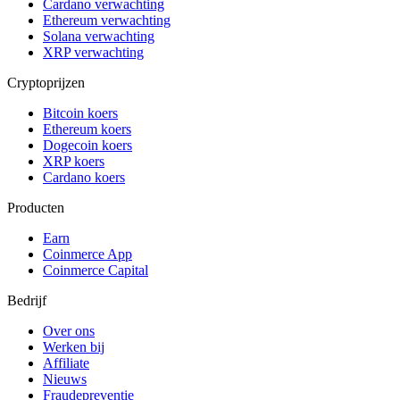
Cardano verwachting
Ethereum verwachting
Solana verwachting
XRP verwachting
Cryptoprijzen
Bitcoin koers
Ethereum koers
Dogecoin koers
XRP koers
Cardano koers
Producten
Earn
Coinmerce App
Coinmerce Capital
Bedrijf
Over ons
Werken bij
Affiliate
Nieuws
Fraudepreventie