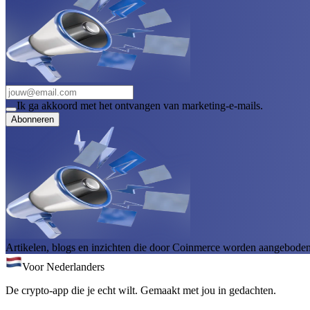
Ik ga akkoord met het ontvangen van marketing-e-mails.
Abonneren
Artikelen, blogs en inzichten die door Coinmerce worden aangeboden, 
Voor Nederlanders
De crypto-app die je echt wilt. Gemaakt met jou in gedachten.