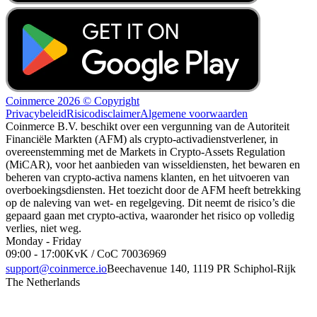
Coinmerce 2026 © Copyright
Privacybeleid
Risicodisclaimer
Algemene voorwaarden
Coinmerce B.V. beschikt over een vergunning van de Autoriteit
Financiële Markten (AFM) als crypto-activadienstverlener, in
overeenstemming met de Markets in Crypto-Assets Regulation
(MiCAR), voor het aanbieden van wisseldiensten, het bewaren en
beheren van crypto-activa namens klanten, en het uitvoeren van
overboekingsdiensten. Het toezicht door de AFM heeft betrekking
op de naleving van wet- en regelgeving. Dit neemt de risico’s die
gepaard gaan met crypto-activa, waaronder het risico op volledig
verlies, niet weg.
Monday - Friday
09:00 - 17:00
KvK / CoC 70036969
support@coinmerce.io
Beechavenue 140, 1119 PR Schiphol-Rijk
The Netherlands