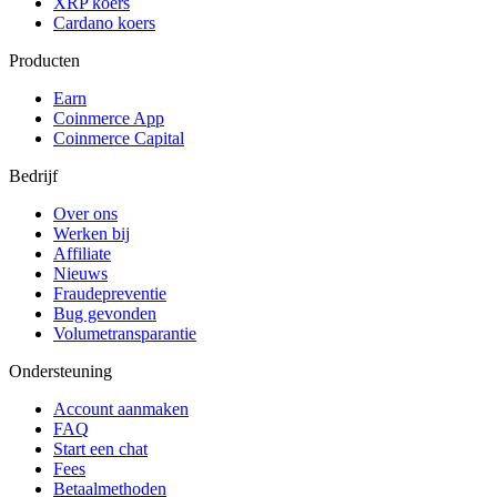
XRP koers
Cardano koers
Producten
Earn
Coinmerce App
Coinmerce Capital
Bedrijf
Over ons
Werken bij
Affiliate
Nieuws
Fraudepreventie
Bug gevonden
Volumetransparantie
Ondersteuning
Account aanmaken
FAQ
Start een chat
Fees
Betaalmethoden