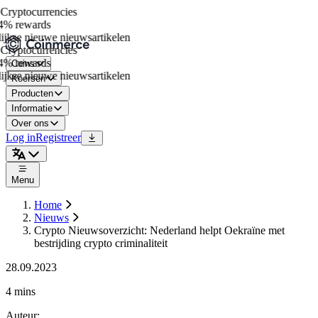
ryptocurrencies
% rewards
jkse nieuwe nieuwsartikelen
ryptocurrencies
% rewards
Coins
jkse nieuwe nieuwsartikelen
Koersen
Producten
Informatie
Over ons
Log in
Registreer
Menu
Home
Nieuws
Crypto Nieuwsoverzicht: Nederland helpt Oekraïne met
bestrijding crypto criminaliteit
28.09.2023
4 mins
Auteur
: