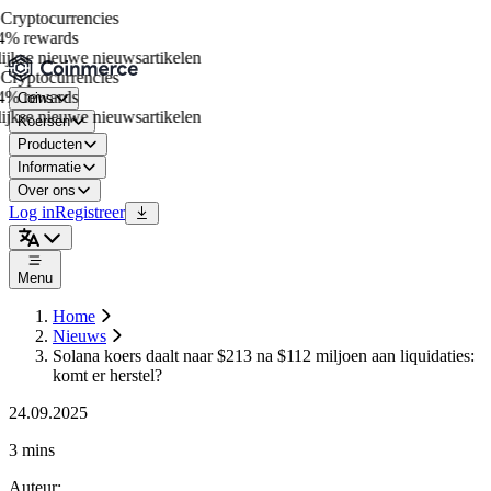
ryptocurrencies
% rewards
jkse nieuwe nieuwsartikelen
ryptocurrencies
% rewards
Coins
jkse nieuwe nieuwsartikelen
Koersen
Producten
Informatie
Over ons
Log in
Registreer
Menu
Home
Nieuws
Solana koers daalt naar $213 na $112 miljoen aan liquidaties:
komt er herstel?
24.09.2025
3 mins
Auteur
: