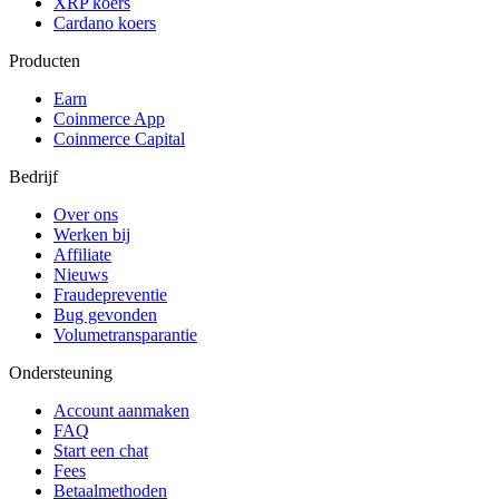
XRP koers
Cardano koers
Producten
Earn
Coinmerce App
Coinmerce Capital
Bedrijf
Over ons
Werken bij
Affiliate
Nieuws
Fraudepreventie
Bug gevonden
Volumetransparantie
Ondersteuning
Account aanmaken
FAQ
Start een chat
Fees
Betaalmethoden