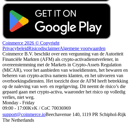
Coinmerce 2026 © Copyright
Privacybeleid
Risicodisclaimer
Algemene voorwaarden
Coinmerce B.V. beschikt over een vergunning van de Autoriteit
Financiële Markten (AFM) als crypto-activadienstverlener, in
overeenstemming met de Markets in Crypto-Assets Regulation
(MiCAR), voor het aanbieden van wisseldiensten, het bewaren en
beheren van crypto-activa namens klanten, en het uitvoeren van
overboekingsdiensten. Het toezicht door de AFM heeft betrekking
op de naleving van wet- en regelgeving. Dit neemt de risico’s die
gepaard gaan met crypto-activa, waaronder het risico op volledig
verlies, niet weg.
Monday - Friday
09:00 - 17:00
KvK / CoC 70036969
support@coinmerce.io
Beechavenue 140, 1119 PR Schiphol-Rijk
The Netherlands