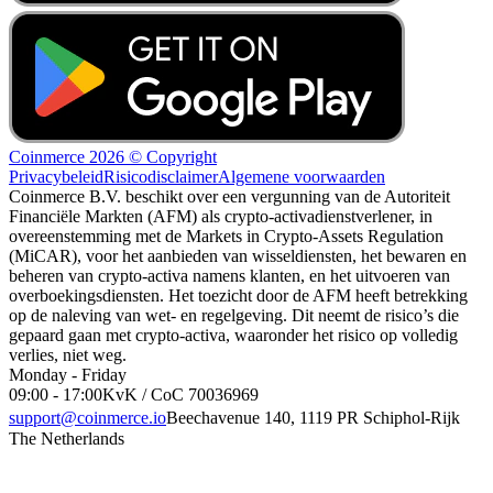
Coinmerce 2026 © Copyright
Privacybeleid
Risicodisclaimer
Algemene voorwaarden
Coinmerce B.V. beschikt over een vergunning van de Autoriteit
Financiële Markten (AFM) als crypto-activadienstverlener, in
overeenstemming met de Markets in Crypto-Assets Regulation
(MiCAR), voor het aanbieden van wisseldiensten, het bewaren en
beheren van crypto-activa namens klanten, en het uitvoeren van
overboekingsdiensten. Het toezicht door de AFM heeft betrekking
op de naleving van wet- en regelgeving. Dit neemt de risico’s die
gepaard gaan met crypto-activa, waaronder het risico op volledig
verlies, niet weg.
Monday - Friday
09:00 - 17:00
KvK / CoC 70036969
support@coinmerce.io
Beechavenue 140, 1119 PR Schiphol-Rijk
The Netherlands