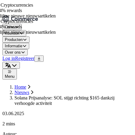
ryptocurrencies
4% rewards
jkse nieuwe nieuwsartikelen
ryptocurrencies
4% rewards
Coins
jkse nieuwe nieuwsartikelen
Koersen
Producten
Informatie
Over ons
Log in
Registreer
Menu
Home
Nieuws
Solana Prijsanalyse: SOL stijgt richting $165 dankzij
verhoogde activiteit
03.06.2025
2 mins
Auteur
: