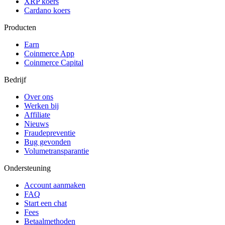
XRP koers
Cardano koers
Producten
Earn
Coinmerce App
Coinmerce Capital
Bedrijf
Over ons
Werken bij
Affiliate
Nieuws
Fraudepreventie
Bug gevonden
Volumetransparantie
Ondersteuning
Account aanmaken
FAQ
Start een chat
Fees
Betaalmethoden