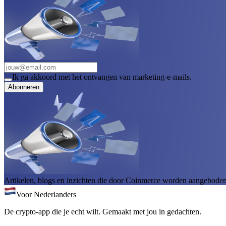
Ik ga akkoord met het ontvangen van marketing-e-mails.
Abonneren
Artikelen, blogs en inzichten die door Coinmerce worden aangeboden, 
Voor Nederlanders
De crypto-app die je echt wilt. Gemaakt met jou in gedachten.