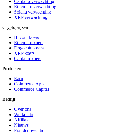
Cardano verwachting
Ethereum verwachting
Solana verwachting
XRP verwachting
Cryptoprijzen
Bitcoin koers
Ethereum koers
Dogecoin koers
XRP koers
Cardano koers
Producten
Earn
Coinmerce App
Coinmerce Capital
Bedrijf
Over ons
Werken bij
Affiliate
Nieuws
Fraudepreventie