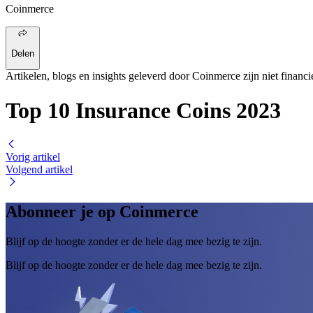
Coinmerce
Delen
Artikelen, blogs en insights geleverd door Coinmerce zijn niet financi
Top 10 Insurance Coins 2023
Vorig artikel
Volgend artikel
Abonneer je op Coinmerce
Blijf op de hoogte zonder er de hele dag mee bezig te zijn.
Blijf op de hoogte zonder er de hele dag mee bezig te zijn.