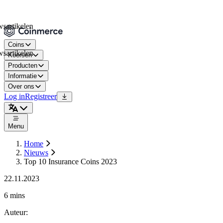
kelen
Coins
kelen
Koersen
Producten
Informatie
Over ons
Log in
Registreer
Menu
Home
Nieuws
Top 10 Insurance Coins 2023
22.11.2023
6 mins
Auteur
: