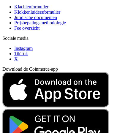
Klachtenformulier
Klokkenluidersformulier
Juridische documenten
Prijsbepalingsmethodologie
Fee overzicht
Sociale media
Instagram
TikTok
X
Download de Coinmerce-app