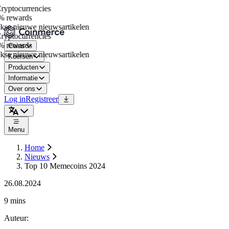
yptocurrencies
 rewards
kse nieuwe nieuwsartikelen
yptocurrencies
 rewards
Coins
kse nieuwe nieuwsartikelen
Koersen
Producten
Informatie
Over ons
Log in
Registreer
Menu
Home
Nieuws
Top 10 Memecoins 2024
26.08.2024
9 mins
Auteur
: