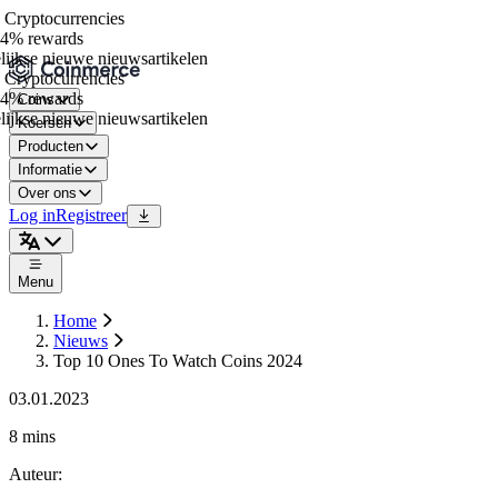
Cryptocurrencies
4% rewards
jkse nieuwe nieuwsartikelen
Cryptocurrencies
4% rewards
Coins
jkse nieuwe nieuwsartikelen
Koersen
Producten
Informatie
Over ons
Log in
Registreer
Menu
Home
Nieuws
Top 10 Ones To Watch Coins 2024
03.01.2023
8 mins
Auteur
: