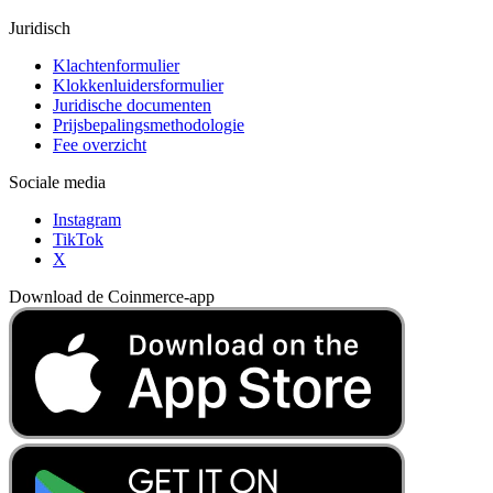
Juridisch
Klachtenformulier
Klokkenluidersformulier
Juridische documenten
Prijsbepalingsmethodologie
Fee overzicht
Sociale media
Instagram
TikTok
X
Download de Coinmerce-app