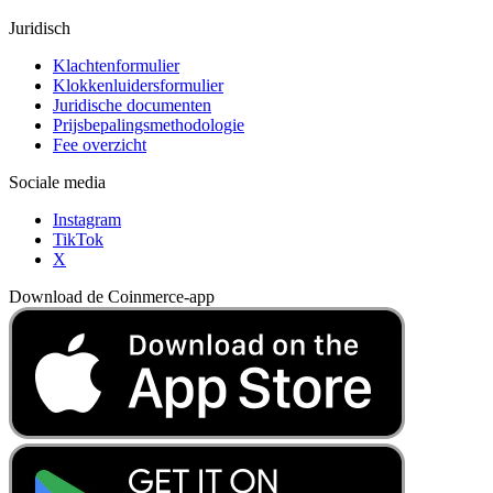
Juridisch
Klachtenformulier
Klokkenluidersformulier
Juridische documenten
Prijsbepalingsmethodologie
Fee overzicht
Sociale media
Instagram
TikTok
X
Download de Coinmerce-app