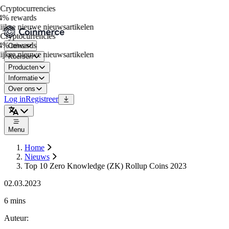
ryptocurrencies
% rewards
jkse nieuwe nieuwsartikelen
ryptocurrencies
% rewards
Coins
jkse nieuwe nieuwsartikelen
Koersen
Producten
Informatie
Over ons
Log in
Registreer
Menu
Home
Nieuws
Top 10 Zero Knowledge (ZK) Rollup Coins 2023
02.03.2023
6 mins
Auteur
: