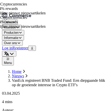
ryptocurrencies
% rewards
jkse nieuwe nieuwsartikelen
ryptocurrencies
% rewards
Coins
jkse nieuwe nieuwsartikelen
Koersen
Producten
Informatie
Over ons
Log in
Registreer
Menu
Home
Nieuws
VanEck registreert BNB Traded Fund: Een diepgaande blik
op de groeiende interesse in Crypto ETF's
03.04.2025
4 mins
Auteur
: