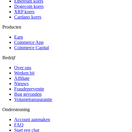
Ethereum koers
Dogecoin koers
XRP koers
Cardano koers
Producten
Earn
Coinmerce App
Coinmerce Capital
Bedrijf
Over ons
Werken bij
Affiliate
Nieuws
Fraudepreventie
Bug gevonden
Volumetransparantie
Ondersteuning
Account aanmaken
FAQ
Start een chat