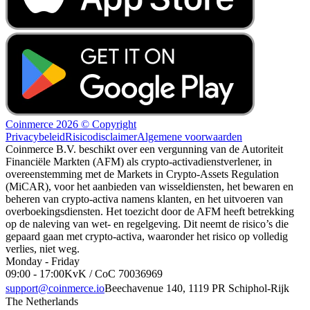
Coinmerce 2026 © Copyright
Privacybeleid
Risicodisclaimer
Algemene voorwaarden
Coinmerce B.V. beschikt over een vergunning van de Autoriteit
Financiële Markten (AFM) als crypto-activadienstverlener, in
overeenstemming met de Markets in Crypto-Assets Regulation
(MiCAR), voor het aanbieden van wisseldiensten, het bewaren en
beheren van crypto-activa namens klanten, en het uitvoeren van
overboekingsdiensten. Het toezicht door de AFM heeft betrekking
op de naleving van wet- en regelgeving. Dit neemt de risico’s die
gepaard gaan met crypto-activa, waaronder het risico op volledig
verlies, niet weg.
Monday - Friday
09:00 - 17:00
KvK / CoC 70036969
support@coinmerce.io
Beechavenue 140, 1119 PR Schiphol-Rijk
The Netherlands