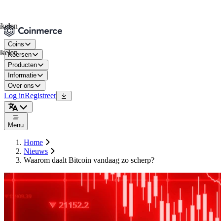
Coins
Koersen
Producten
Informatie
Over ons
Log in
Registreer
Menu
Home
Nieuws
Waarom daalt Bitcoin vandaag zo scherp?