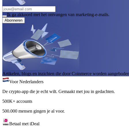
Ik ga akkoord met het ontvangen van marketing-e-mails.
Abonneren
Artikelen, blogs en inzichten die door Coinmerce worden aangeboden, 
Voor Nederlanders
De crypto-app die je echt wilt. Gemaakt met jou in gedachten.
500K+ accounts
500.000 mensen gingen je al voor.
Betaal met iDeal