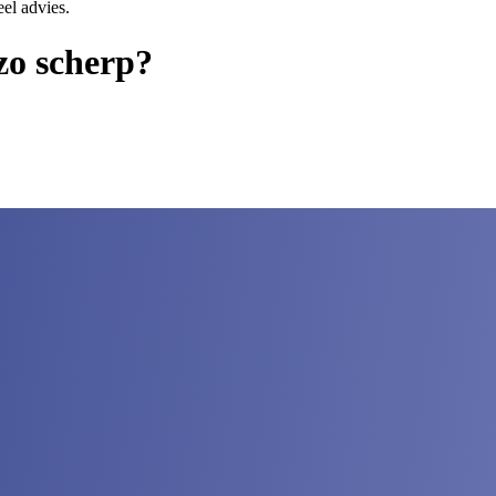
eel advies.
zo scherp?