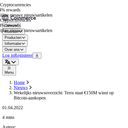
ryptocurrencies
% rewards
jkse nieuwe nieuwsartikelen
ryptocurrencies
% rewards
Coins
jkse nieuwe nieuwsartikelen
Koersen
Producten
Informatie
Over ons
Log in
Registreer
Menu
Home
Nieuws
Wekelijks nieuwsoverzicht: Terra staat €150M winst op
Bitcoin-aankopen
01.04.2022
4 mins
Auteur
: