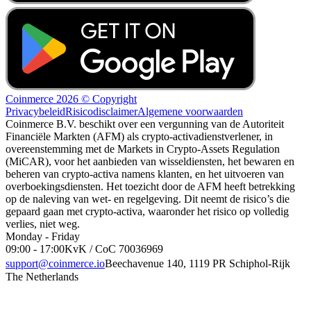
Coinmerce 2026 © Copyright
Privacybeleid
Risicodisclaimer
Algemene voorwaarden
Coinmerce B.V. beschikt over een vergunning van de Autoriteit
Financiële Markten (AFM) als crypto-activadienstverlener, in
overeenstemming met de Markets in Crypto-Assets Regulation
(MiCAR), voor het aanbieden van wisseldiensten, het bewaren en
beheren van crypto-activa namens klanten, en het uitvoeren van
overboekingsdiensten. Het toezicht door de AFM heeft betrekking
op de naleving van wet- en regelgeving. Dit neemt de risico’s die
gepaard gaan met crypto-activa, waaronder het risico op volledig
verlies, niet weg.
Monday - Friday
09:00 - 17:00
KvK / CoC 70036969
support@coinmerce.io
Beechavenue 140, 1119 PR Schiphol-Rijk
The Netherlands