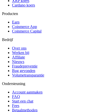
XRP koers
Cardano koers
Producten
Earn
Coinmerce App
Coinmerce Capital
Bedrijf
Over ons
Werken bij
Affiliate
Nieuws
Fraudepreventie
Bug gevonden
Volumetransparantie
Ondersteuning
Account aanmaken
FAQ
Start een chat
Fees
Betaalmethoden