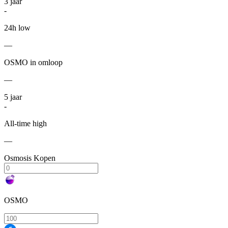
3
jaar
-
24h low
—
OSMO in omloop
—
5
jaar
-
All-time high
—
Osmosis Kopen
OSMO