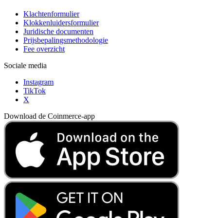
Klachtenformulier
Klokkenluidersformulier
Juridische documenten
Prijsbepalingsmethodologie
Fee overzicht
Sociale media
Instagram
TikTok
X
Download de Coinmerce-app