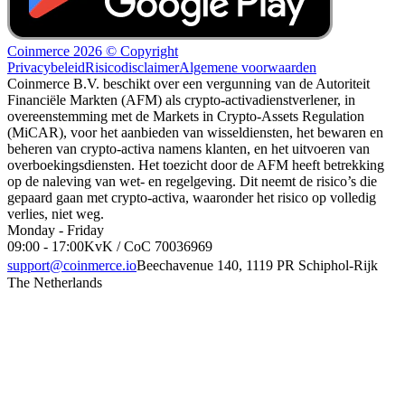
Coinmerce 2026 © Copyright
Privacybeleid
Risicodisclaimer
Algemene voorwaarden
Coinmerce B.V. beschikt over een vergunning van de Autoriteit
Financiële Markten (AFM) als crypto-activadienstverlener, in
overeenstemming met de Markets in Crypto-Assets Regulation
(MiCAR), voor het aanbieden van wisseldiensten, het bewaren en
beheren van crypto-activa namens klanten, en het uitvoeren van
overboekingsdiensten. Het toezicht door de AFM heeft betrekking
op de naleving van wet- en regelgeving. Dit neemt de risico’s die
gepaard gaan met crypto-activa, waaronder het risico op volledig
verlies, niet weg.
Monday - Friday
09:00 - 17:00
KvK / CoC 70036969
support@coinmerce.io
Beechavenue 140, 1119 PR Schiphol-Rijk
The Netherlands