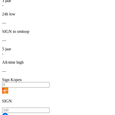
3
jaar
-
24h low
—
SIGN in omloop
—
5
jaar
-
All-time high
—
Sign Kopen
SIGN