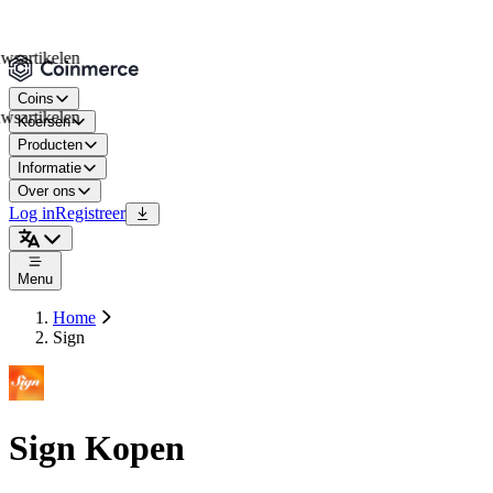
tikelen
Coins
tikelen
Koersen
Producten
Informatie
Over ons
Log in
Registreer
Menu
Home
Sign
Sign Kopen