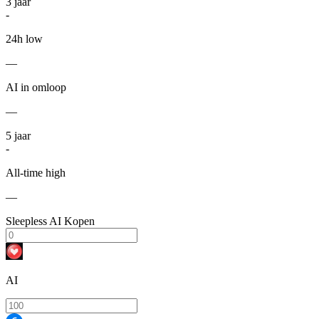
3
jaar
-
24h low
—
AI in omloop
—
5
jaar
-
All-time high
—
Sleepless AI Kopen
AI