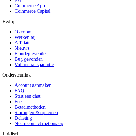
Earn
Coinmerce App
Coinmerce Capital
Bedrijf
Over ons
Werken bij
Affiliate
Nieuws
Fraudepreventie
Bug gevonden
Volumetransparantie
Ondersteuning
Account aanmaken
FAQ
Start een chat
Fees
Betaalmethoden
Stortingen & opnemen
Delisting
Neem contact met ons op
Juridisch