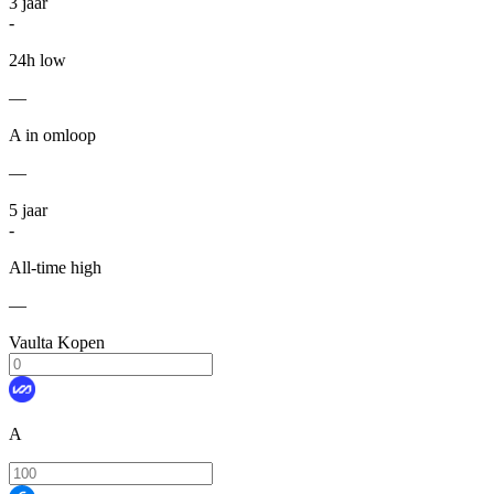
3
jaar
-
24h low
—
A in omloop
—
5
jaar
-
All-time high
—
Vaulta Kopen
A