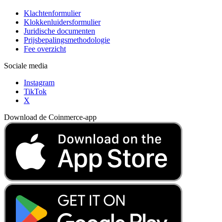
Klachtenformulier
Klokkenluidersformulier
Juridische documenten
Prijsbepalingsmethodologie
Fee overzicht
Sociale media
Instagram
TikTok
X
Download de Coinmerce-app