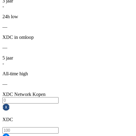
3
jaar
-
24h low
—
XDC in omloop
—
5
jaar
-
All-time high
—
XDC Network Kopen
XDC