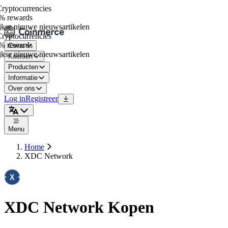
yptocurrencies
 rewards
kse nieuwe nieuwsartikelen
yptocurrencies
 rewards
Coins
kse nieuwe nieuwsartikelen
Koersen
Producten
Informatie
Over ons
Log in
Registreer
Menu
Home
XDC Network
XDC Network Kopen