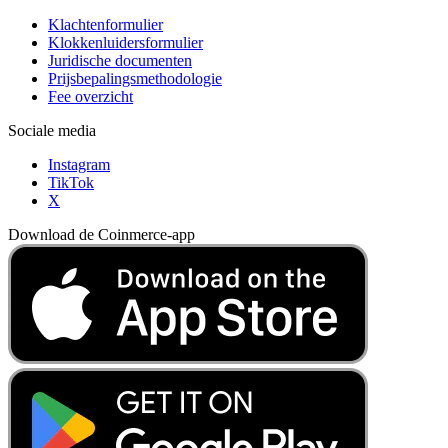
Klachtenformulier
Klokkenluidersformulier
Juridische documenten
Prijsbepalingsmethodologie
Fee overzicht
Sociale media
Instagram
TikTok
X
Download de Coinmerce-app