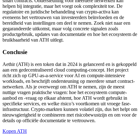
smart contracts. Ondersteuning voor meerdere netwerken kan
helpen bij integratie, maar het voegt ook complexiteit toe. De
regulatoire en juridische behandeling van crypto-activa kan
eveneens het vertrouwen van investeerders beïnvloeden en de
bereidheid van instellingen om deel te nemen. Zoek niet naar een
gegarandeerde uitkomst, maar volg concrete signalen zoals
productgebruik, updates van documentatie en hoe het ecosysteem de
bruikbaarheid van ATH uitlegt.
Conclusie
Aethir (ATH) is een token dat in 2024 is gelanceerd en is gekoppeld
aan een gedecentraliseerd cloud computing-concept. Het project
richt zich op GPU-as-a-service voor AI en compute-intensieve
workloads, en beschrijft ondersteuning op meerdere smart contract-
netwerken. Als je overweegt om ATH te nemen, zijn de meest
nuttige vragen praktische vragen: hoe het ecosysteem compute-
aanbod en -vraag op elkaar afstemt, hoe ATH wordt gebruikt in
specifieke services, en welke risico’s voortkomen uit vroege fase-
infrastructuur. Crypto-markten kunnen volatiel zijn, dus het helpt om
nieuwsgierigheid te combineren met risicobewustzijn en om voor de
details op officiële documentatie te vertrouwen.
Kopen ATH