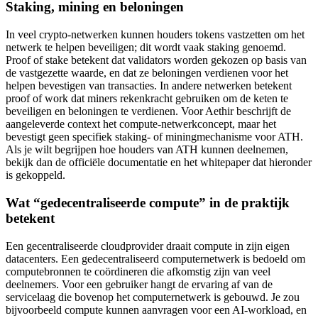
Staking, mining en beloningen
In veel crypto-netwerken kunnen houders tokens vastzetten om het
netwerk te helpen beveiligen; dit wordt vaak staking genoemd.
Proof of stake betekent dat validators worden gekozen op basis van
de vastgezette waarde, en dat ze beloningen verdienen voor het
helpen bevestigen van transacties. In andere netwerken betekent
proof of work dat miners rekenkracht gebruiken om de keten te
beveiligen en beloningen te verdienen. Voor Aethir beschrijft de
aangeleverde context het compute-netwerkconcept, maar het
bevestigt geen specifiek staking- of miningmechanisme voor ATH.
Als je wilt begrijpen hoe houders van ATH kunnen deelnemen,
bekijk dan de officiële documentatie en het whitepaper dat hieronder
is gekoppeld.
Wat “gedecentraliseerde compute” in de praktijk
betekent
Een gecentraliseerde cloudprovider draait compute in zijn eigen
datacenters. Een gedecentraliseerd computernetwerk is bedoeld om
computebronnen te coördineren die afkomstig zijn van veel
deelnemers. Voor een gebruiker hangt de ervaring af van de
servicelaag die bovenop het computernetwerk is gebouwd. Je zou
bijvoorbeeld compute kunnen aanvragen voor een AI-workload, en