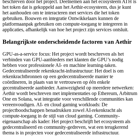
beschreven door het project. Deelnemen aan het ecosysteem ATH is
het token dat is gekoppeld aan het Aethir-ecosysteem, dus je kunt
het aanhouden om te interacteren met services die het token
gebruiken. Bouwen en integratie Ontwikkelaars kunnen de
platformaanpak gebruiken om compute-toegang te integreren in
applicaties, afhankelijk van hoe het project zijn services ontsluit.
Belangrijkste onderscheidende factoren van Aethir
GPU-as-a-service focus: Het project wordt beschreven als het
verbinden van GPU-aanbieders met klanten die GPU’s nodig
hebben voor professionele AI- en machine learning-taken.
Gedecentraliseerde rekenkracht-infrastructuur: Het doel is om
rekenkrachtbronnen op een gedecentraliseerde manier te
coördineren, in plaats van te vertrouwen op één enkele
gecentraliseerde aanbieder. Aanwezigheid op meerdere netwerken:
Aethir wordt beschreven met implementaties op Ethereum, Arbitrum
One en Solana, wat integratie voor verschillende communities kan
vereenvoudigen. AI- en cloud gaming workloads: De
projectboodschappen benadrukken zowel AI-rekenkracht als
compute-toegang in de stijl van cloud gaming. Community-
eigenaarschap als kader: Het project beschrijft het ecosysteem als
gedecentraliseerd en community-gedreven, wat een terugkerend
thema is in projecten voor gedecentraliseerde infrastructuur.