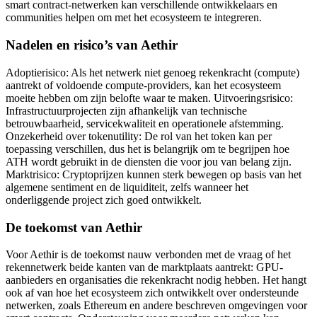
smart contract-netwerken kan verschillende ontwikkelaars en
communities helpen om met het ecosysteem te integreren.
Nadelen en risico’s van Aethir
Adoptierisico: Als het netwerk niet genoeg rekenkracht (compute)
aantrekt of voldoende compute-providers, kan het ecosysteem
moeite hebben om zijn belofte waar te maken. Uitvoeringsrisico:
Infrastructuurprojecten zijn afhankelijk van technische
betrouwbaarheid, servicekwaliteit en operationele afstemming.
Onzekerheid over tokenutility: De rol van het token kan per
toepassing verschillen, dus het is belangrijk om te begrijpen hoe
ATH wordt gebruikt in de diensten die voor jou van belang zijn.
Marktrisico: Cryptoprijzen kunnen sterk bewegen op basis van het
algemene sentiment en de liquiditeit, zelfs wanneer het
onderliggende project zich goed ontwikkelt.
De toekomst van Aethir
Voor Aethir is de toekomst nauw verbonden met de vraag of het
rekennetwerk beide kanten van de marktplaats aantrekt: GPU-
aanbieders en organisaties die rekenkracht nodig hebben. Het hangt
ook af van hoe het ecosysteem zich ontwikkelt over ondersteunde
netwerken, zoals Ethereum en andere beschreven omgevingen voor