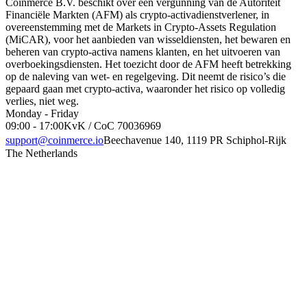
Coinmerce B.V. beschikt over een vergunning van de Autoriteit
Financiële Markten (AFM) als crypto-activadienstverlener, in
overeenstemming met de Markets in Crypto-Assets Regulation
(MiCAR), voor het aanbieden van wisseldiensten, het bewaren en
beheren van crypto-activa namens klanten, en het uitvoeren van
overboekingsdiensten. Het toezicht door de AFM heeft betrekking
op de naleving van wet- en regelgeving. Dit neemt de risico’s die
gepaard gaan met crypto-activa, waaronder het risico op volledig
verlies, niet weg.
Monday - Friday
09:00 - 17:00
KvK / CoC 70036969
support@coinmerce.io
Beechavenue 140, 1119 PR Schiphol-Rijk
The Netherlands