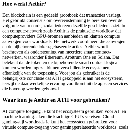
Hoe werkt Aethir?
Een blockchain is een gedeeld grootboek dat transacties vastlegt.
Het gebruikt consensus om overeenstemming te bereiken over de
volgorde van records, zodat iedereen dezelfde geschiedenis ziet. In
een compute-netwerk zoals Aethir is de praktische workflow dat
computeproviders GPU-bronnen aanbieden en klanten compute
aanvragen voor workloads. Het netwerk coördineert die aanvragen
en de bijbehorende token-gebaseerde acties. Aethir wordt
beschreven als ondersteuning van meerdere smart contract-
netwerken, waaronder Ethereum, Arbitrum One en Solana. Dat
betekent dat de token en de bijbehorende smart contract-logica
kunnen worden ingezet binnen verschillende ecosystemen,
afhankelijk van de toepassing. Voor jou als gebruiker is de
belangrijkste conclusie dat ATH gekoppeld is aan het ecosysteem,
terwijl de daadwerkelijke ervaring voortkomt uit de apps en services
die bovenop worden gebouwd.
Waar kun je Aethir en ATH voor gebruiken?
AI-compute-toegang Je kunt het ecosysteem gebruiken voor AI- en
machine learning-taken die krachtige GPU’s vereisen. Cloud
gaming-stijl workloads Je kunt het ecosysteem gebruiken voor
virtuele compute-toegang voor gaminggerelateerde workloads, zoals