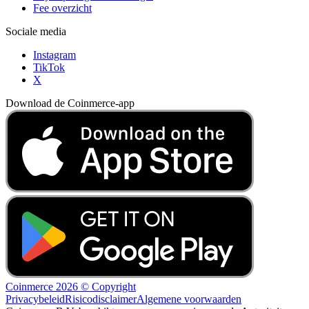
Fee overzicht
Sociale media
Instagram
TikTok
X
Download de Coinmerce-app
Coinmerce 2026 © Copyright
Privacybeleid
Risicodisclaimer
Algemene voorwaarden