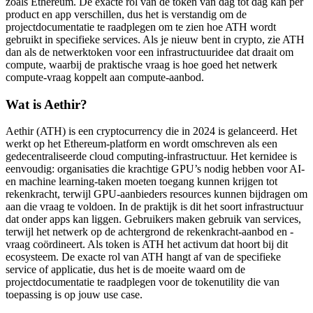
zoals Ethereum. De exacte rol van de token van dag tot dag kan per
product en app verschillen, dus het is verstandig om de
projectdocumentatie te raadplegen om te zien hoe ATH wordt
gebruikt in specifieke services. Als je nieuw bent in crypto, zie ATH
dan als de netwerktoken voor een infrastructuuridee dat draait om
compute, waarbij de praktische vraag is hoe goed het netwerk
compute-vraag koppelt aan compute-aanbod.
Wat is Aethir?
Aethir (ATH) is een cryptocurrency die in 2024 is gelanceerd. Het
werkt op het Ethereum-platform en wordt omschreven als een
gedecentraliseerde cloud computing-infrastructuur. Het kernidee is
eenvoudig: organisaties die krachtige GPU’s nodig hebben voor AI-
en machine learning-taken moeten toegang kunnen krijgen tot
rekenkracht, terwijl GPU-aanbieders resources kunnen bijdragen om
aan die vraag te voldoen. In de praktijk is dit het soort infrastructuur
dat onder apps kan liggen. Gebruikers maken gebruik van services,
terwijl het netwerk op de achtergrond de rekenkracht-aanbod en -
vraag coördineert. Als token is ATH het activum dat hoort bij dit
ecosysteem. De exacte rol van ATH hangt af van de specifieke
service of applicatie, dus het is de moeite waard om de
projectdocumentatie te raadplegen voor de tokenutility die van
toepassing is op jouw use case.