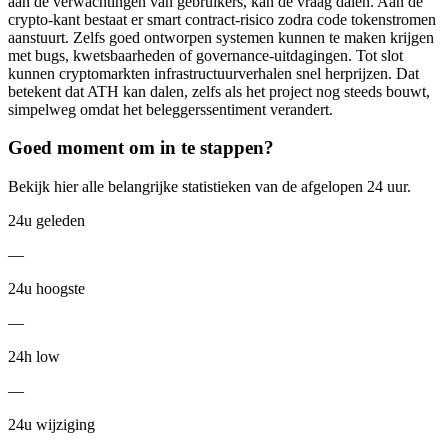
aan de verwachtingen van gebruikers, kan de vraag dalen. Aan de
crypto-kant bestaat er smart contract-risico zodra code tokenstromen
aanstuurt. Zelfs goed ontworpen systemen kunnen te maken krijgen
met bugs, kwetsbaarheden of governance-uitdagingen. Tot slot
kunnen cryptomarkten infrastructuurverhalen snel herprijzen. Dat
betekent dat ATH kan dalen, zelfs als het project nog steeds bouwt,
simpelweg omdat het beleggerssentiment verandert.
Goed moment om in te stappen?
Bekijk hier alle belangrijke statistieken van de afgelopen 24 uur.
24u geleden
—
24u hoogste
—
24h low
—
24u wijziging