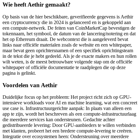
Wie heeft Aethir gemaakt?
Op basis van de hier beschikbare, geverifieerde gegevens is Aethir
een cryptocurrency die in 2024 is gelanceerd en is gekoppeld aan
een compute-netwerk. De feiten van CoinMarketCap bevestigen de
tokennaam, het symbool, de datum van de lancering/notering en dat
het op Ethereum draait. De webcontext die is aangeleverd bevat
links naar officiële materialen zoals de website en een whitepaper,
maar bevat geen oprichtersnamen of een specifiek oprichtingsteam
in de tekst die je hebt gedeeld. Als je de exacte makers en hun rollen
wilt weten, is de meest betrouwbare volgende stap om de officiële
whitepaper of officiële documentatie te raadplegen die op deze
pagina is gelinkt.
Voordelen van Aethir
Duidelijke focus op het probleem: Het project richt zich op GPU-
intensieve workloads voor AI en machine learning, wat een concreet
use case is. Infrastructuurgerichte aanpak: In plaats van alleen een
app te zijn, wordt het beschreven als een compute-infrastructuurlaag
die meerdere services kan ondersteunen. Gedachte achter
gedistribueerde levering: Door GPU-aanbieders te willen verbinden
met klanten, probeert het een bredere compute-levering te creëren.
Integratie over ecosystemen heen: Ondersteuning over meerdere