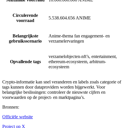
Circulerende
5.538.604.656 ANIME
voorraad
Belangrijkste
Anime-thema fan engagement- en
gebruiksscenario
verzamelervaringen
verzamelobjecten-nft’s, entertainment,
Opvallende tags
ethereum-ecosysteem, arbitrum-
ecosysteem
Crypto-informatie kan snel veranderen en labels zoals categorie of
tags kunnen door dataproviders worden bijgewerkt. Voor
belangrijke beslissingen: controleer de nieuwste cijfers en
voorwaarden op de project- en marktpagina’s.
Bronnen
:
Officiële website
Project op X