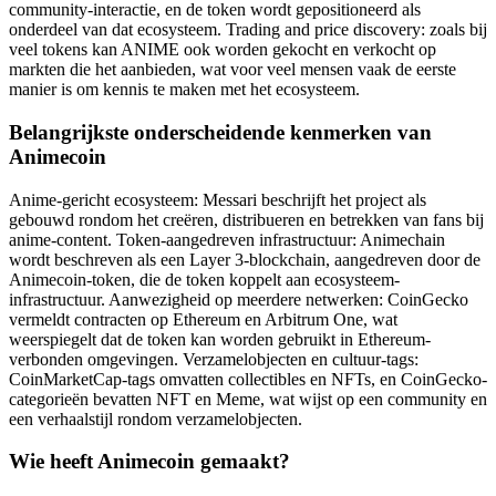
community-interactie, en de token wordt gepositioneerd als
onderdeel van dat ecosysteem. Trading and price discovery: zoals bij
veel tokens kan ANIME ook worden gekocht en verkocht op
markten die het aanbieden, wat voor veel mensen vaak de eerste
manier is om kennis te maken met het ecosysteem.
Belangrijkste onderscheidende kenmerken van
Animecoin
Anime-gericht ecosysteem: Messari beschrijft het project als
gebouwd rondom het creëren, distribueren en betrekken van fans bij
anime-content. Token-aangedreven infrastructuur: Animechain
wordt beschreven als een Layer 3-blockchain, aangedreven door de
Animecoin-token, die de token koppelt aan ecosysteem-
infrastructuur. Aanwezigheid op meerdere netwerken: CoinGecko
vermeldt contracten op Ethereum en Arbitrum One, wat
weerspiegelt dat de token kan worden gebruikt in Ethereum-
verbonden omgevingen. Verzamelobjecten en cultuur-tags:
CoinMarketCap-tags omvatten collectibles en NFTs, en CoinGecko-
categorieën bevatten NFT en Meme, wat wijst op een community en
een verhaalstijl rondom verzamelobjecten.
Wie heeft Animecoin gemaakt?