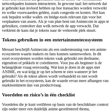
netwerkpaden kunnen interacteren. In gewone taal: het netwerk dat
je gebruikt kan invloed hebben op hoe transacties worden verwerkt
en welke voorwaarden gelden, zoals congestie en kosten. Het kan
ook bepalen welke wallet- en bridge-tools relevant zijn voor het
verplaatsen van assets. Als je van plan bent om Animecoin in apps te
gebruiken, controleer dan welk netwerk de app verwacht. Dat
verkleint de kans dat je tokens naar de verkeerde plek stuurt.
Tokens gebruiken in een entertainmentecosysteem
Messari beschrijft Animecoin als een ondersteuning van een anime-
ecosysteem waarin makers en fans kunnen samenwerken. In dit
soort ecosystemen worden tokens vaak gebruikt om deelname,
eigendom of prikkels te coördineren. Voor jou als beginner is de
belangrijkste vraag eenvoudig. Wat kun je doen in de apps met
ANIME, en wat krijg je op het scherm te zien wanneer je het
gebruikt? Als de token alleen wordt verhandeld en niet wordt
gebruikt in het ecosysteem, kan de waarde ervan meer afhangen van
marktsentiment dan van productvraag.
Voordelen en risico’s in één checklist
Voordelen die je kunt verifiëren op basis van de beschikbare context
zijn onder meer een duidelijk anime-georiënteerd thema,