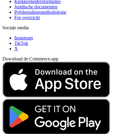
Klokkenluidersformulier
Juridische documenten
Prijsbepalingsmethodologie
Fee overzicht
Sociale media
Instagram
TikTok
X
Download de Coinmerce-app