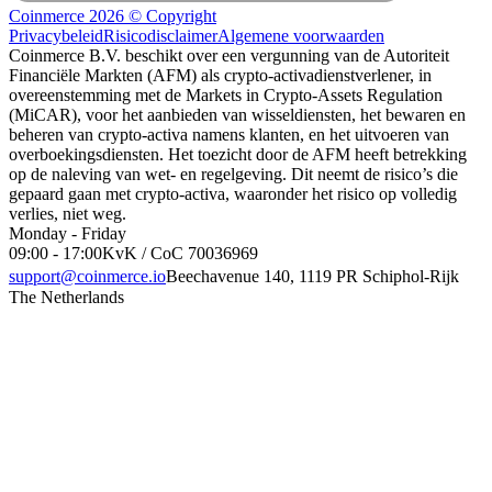
Coinmerce 2026 © Copyright
Privacybeleid
Risicodisclaimer
Algemene voorwaarden
Coinmerce B.V. beschikt over een vergunning van de Autoriteit
Financiële Markten (AFM) als crypto-activadienstverlener, in
overeenstemming met de Markets in Crypto-Assets Regulation
(MiCAR), voor het aanbieden van wisseldiensten, het bewaren en
beheren van crypto-activa namens klanten, en het uitvoeren van
overboekingsdiensten. Het toezicht door de AFM heeft betrekking
op de naleving van wet- en regelgeving. Dit neemt de risico’s die
gepaard gaan met crypto-activa, waaronder het risico op volledig
verlies, niet weg.
Monday - Friday
09:00 - 17:00
KvK / CoC 70036969
support@coinmerce.io
Beechavenue 140, 1119 PR Schiphol-Rijk
The Netherlands