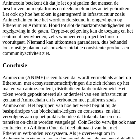
Animecoin betekent dit dat je let op signalen dat mensen de
beschreven animeplatforms en deelnamefuncties actief gebruiken.
Let ook op hoe het token is geïntegreerd in infrastructuur zoals
Animechain en hoe het wordt ondersteund in omgevingen op
Ethereum en Arbitrum. Houd tot slot de marktomstandigheden en
regelgeving in de gaten. Crypto-regelgeving kan de toegang en het
sentiment beïnvloeden, zelfs wanneer een project technisch
vooruitgaat. Niemand kan uitkomsten garanderen, dus behandel
toekomstige plannen als onzeker totdat je consistente product- en
communityactiviteit ziet.
Conclusie
Animecoin (ANIME) is een token dat wordt vermeld als actief op
Ethereum, met ecosysteemomschrijvingen die zich richten op het
maken van anime-content, distributie en fanbetrokkenheid. Het
token wordt gepositioneerd als onderdeel van een infrastructuur
genaamd Animechain en is verbonden met platforms zoals
Anime.com. Het begrijpen van hoe het werkt begint bij de
basisprincipes van blockchain-ledgers en consensus, en sluit
vervolgens aan op het praktische idee dat tokenbalansen en -
transfers on-chain worden vastgelegd. CoinGecko verwijst ook naar
contracten op Arbitrum One, dat deel uitmaakt van het met
Ethereum verbonden ecosysteem. Als je overweegt om in
Animecoin te stappen, weeg dan zowel de upside van een duidelijk