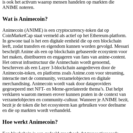
is ook het activum waarop mensen handelen op markten die
ANIME noteren.
Wat is Animecoin?
Animecoin (ANIME) is een cryptocurrency-token dat op
CoinMarketCap staat vermeld als actief op het Ethereum-platform.
In gewone taal is het een digitale eenheid die op een blockchain
leeft, zodat transfers en eigendom kunnen worden gevolgd. Messari
beschrijft Anime als een op blockchain gebaseerde ecosystem voor
het maken, distribueren en engageren van fans van anime-content.
Het omvat infrastructuur die Animechain wordt genoemd,
beschreven als een Layer 3-blockchain aangedreven door de
Animecoin-token, en platforms zoals Anime.com voor streaming,
interactie met de community, verzamelobjecten en digitale
merchandising. Animecoin wordt vaak door dataproviders
gegroepeerd met NFT- en Meme-gerelateerde thema’s. Dat helpt
verklaren waarom mensen erover kunnen praten in de context van
verzamelobjecten en community-cultuur. Wanneer je ANIME bezit,
bezit je de token die het ecosysteem kan gebruiken voor deelname
en die op markten wordt verhandeld.
Hoe werkt Animecoin?