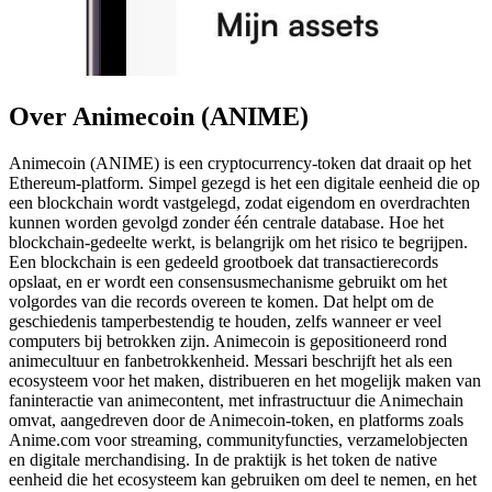
Over Animecoin (ANIME)
Animecoin (ANIME) is een cryptocurrency-token dat draait op het
Ethereum-platform. Simpel gezegd is het een digitale eenheid die op
een blockchain wordt vastgelegd, zodat eigendom en overdrachten
kunnen worden gevolgd zonder één centrale database. Hoe het
blockchain-gedeelte werkt, is belangrijk om het risico te begrijpen.
Een blockchain is een gedeeld grootboek dat transactierecords
opslaat, en er wordt een consensusmechanisme gebruikt om het
volgordes van die records overeen te komen. Dat helpt om de
geschiedenis tamperbestendig te houden, zelfs wanneer er veel
computers bij betrokken zijn. Animecoin is gepositioneerd rond
animecultuur en fanbetrokkenheid. Messari beschrijft het als een
ecosysteem voor het maken, distribueren en het mogelijk maken van
faninteractie van animecontent, met infrastructuur die Animechain
omvat, aangedreven door de Animecoin-token, en platforms zoals
Anime.com voor streaming, communityfuncties, verzamelobjecten
en digitale merchandising. In de praktijk is het token de native
eenheid die het ecosysteem kan gebruiken om deel te nemen, en het