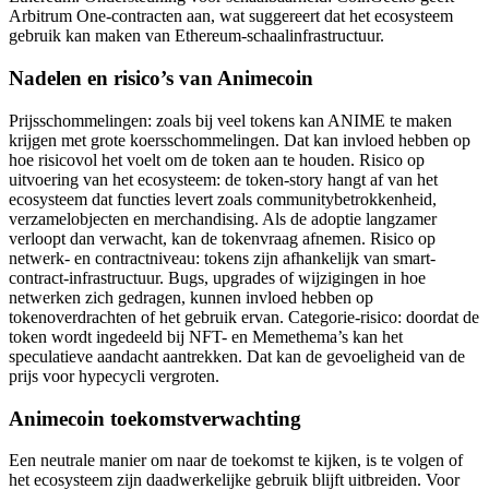
Arbitrum One-contracten aan, wat suggereert dat het ecosysteem
gebruik kan maken van Ethereum-schaalinfrastructuur.
Nadelen en risico’s van Animecoin
Prijsschommelingen: zoals bij veel tokens kan ANIME te maken
krijgen met grote koersschommelingen. Dat kan invloed hebben op
hoe risicovol het voelt om de token aan te houden. Risico op
uitvoering van het ecosysteem: de token-story hangt af van het
ecosysteem dat functies levert zoals communitybetrokkenheid,
verzamelobjecten en merchandising. Als de adoptie langzamer
verloopt dan verwacht, kan de tokenvraag afnemen. Risico op
netwerk- en contractniveau: tokens zijn afhankelijk van smart-
contract-infrastructuur. Bugs, upgrades of wijzigingen in hoe
netwerken zich gedragen, kunnen invloed hebben op
tokenoverdrachten of het gebruik ervan. Categorie-risico: doordat de
token wordt ingedeeld bij NFT- en Memethema’s kan het
speculatieve aandacht aantrekken. Dat kan de gevoeligheid van de
prijs voor hypecycli vergroten.
Animecoin toekomstverwachting
Een neutrale manier om naar de toekomst te kijken, is te volgen of
het ecosysteem zijn daadwerkelijke gebruik blijft uitbreiden. Voor