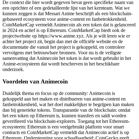
De context die hier wordt gegeven bevat geen specifieke naam van
een oprichter of een gedetailleerde lijst van het kernteam. Wat we
kunnen zeggen is dat Messari Anime beschrijft als een blockchain-
gebaseerd ecosysteem voor anime-content en fanbetrokkenheid.
CoinMarketCap vermeldt Animecoin als een token dat is gelanceerd
in 2024 en actief is op Ethereum. CoinMarketCap biedt ook de
projectwebsite op https://www.anime.xyz. Als je wilt leren wie er
achter het project zit, begin dan met de officiële website en de
documentatie die vanuit het project is gekoppeld, en controleer
vervolgens met betrouwbare bronnen. Voor nu is de veiligste
samenvatting dat Animecoin het token is dat wordt gebruikt in het
Anime-ecosysteem dat wordt beschreven in het beschikbare
onderzoek.
Voordelen van Animecoin
Duidelijk thema en focus op de community: Animecoin is
gekoppeld aan het maken en distribueren van anime-content en
fanbetrokkenheid, wat het doel makkelijker te begrijpen kan maken
dan bij generieke tokens. Transparantie van de blockchain: omdat
het een token op Ethereum is, kunnen transfers en saldi worden
geverifieerd via blockchain-explorers. Toegang tot het Ethereum-
ecosysteem: Ethereum is een veelgebruikt platform voor smart
contracts en CoinMarketCap vermeldt dat Animecoin actief is op
Ethereum. Ondersteuning voor schaalbaarheid: CoinGecko geeft