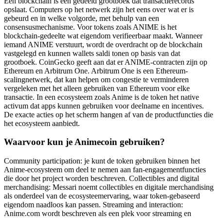
Een blockchain is een gedeeld grootboek dat transactierecords
opslaat. Computers op het netwerk zijn het eens over wat er is
gebeurd en in welke volgorde, met behulp van een
consensusmechanisme. Voor tokens zoals ANIME is het
blockchain-gedeelte wat eigendom verifieerbaar maakt. Wanneer
iemand ANIME verstuurt, wordt de overdracht op de blockchain
vastgelegd en kunnen wallets saldi tonen op basis van dat
grootboek. CoinGecko geeft aan dat er ANIME-contracten zijn op
Ethereum en Arbitrum One. Arbitrum One is een Ethereum-
scalingnetwerk, dat kan helpen om congestie te verminderen
vergeleken met het alleen gebruiken van Ethereum voor elke
transactie. In een ecosysteem zoals Anime is de token het native
activum dat apps kunnen gebruiken voor deelname en incentives.
De exacte acties op het scherm hangen af van de productfuncties die
het ecosysteem aanbiedt.
Waarvoor kun je Animecoin gebruiken?
Community participation: je kunt de token gebruiken binnen het
Anime-ecosysteem om deel te nemen aan fan-engagementfuncties
die door het project worden beschreven. Collectibles and digital
merchandising: Messari noemt collectibles en digitale merchandising
als onderdeel van de ecosysteemervaring, waar token-gebaseerd
eigendom naadloos kan passen. Streaming and interaction:
Anime.com wordt beschreven als een plek voor streaming en