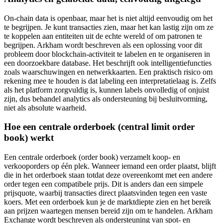
On-chain data is openbaar, maar het is niet altijd eenvoudig om het
te begrijpen. Je kunt transacties zien, maar het kan lastig zijn om ze
te koppelen aan entiteiten uit de echte wereld of om patronen te
begrijpen. Arkham wordt beschreven als een oplossing voor dit
probleem door blockchain-activiteit te labelen en te organiseren in
een doorzoekbare database. Het beschrijft ook intelligentiefuncties
zoals waarschuwingen en netwerkkaarten. Een praktisch risico om
rekening mee te houden is dat labeling een interpretatielaag is. Zelfs
als het platform zorgvuldig is, kunnen labels onvolledig of onjuist
zijn, dus behandel analytics als ondersteuning bij besluitvorming,
niet als absolute waarheid.
Hoe een centrale orderboek (central limit order
book) werkt
Een centrale orderboek (order book) verzamelt koop- en
verkooporders op één plek. Wanneer iemand een order plaatst, blijft
die in het orderboek staan totdat deze overeenkomt met een andere
order tegen een compatibele prijs. Dit is anders dan een simpele
prijsquote, waarbij transacties direct plaatsvinden tegen een vaste
koers. Met een orderboek kun je de marktdiepte zien en het bereik
aan prijzen waartegen mensen bereid zijn om te handelen. Arkham
Exchange wordt beschreven als ondersteuning van spot- en