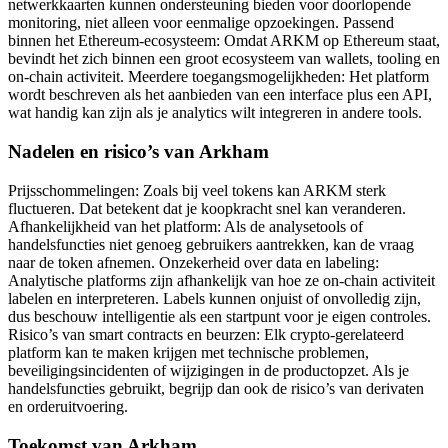
netwerkkaarten kunnen ondersteuning bieden voor doorlopende
monitoring, niet alleen voor eenmalige opzoekingen. Passend
binnen het Ethereum-ecosysteem: Omdat ARKM op Ethereum staat,
bevindt het zich binnen een groot ecosysteem van wallets, tooling en
on-chain activiteit. Meerdere toegangsmogelijkheden: Het platform
wordt beschreven als het aanbieden van een interface plus een API,
wat handig kan zijn als je analytics wilt integreren in andere tools.
Nadelen en risico’s van Arkham
Prijsschommelingen: Zoals bij veel tokens kan ARKM sterk
fluctueren. Dat betekent dat je koopkracht snel kan veranderen.
Afhankelijkheid van het platform: Als de analysetools of
handelsfuncties niet genoeg gebruikers aantrekken, kan de vraag
naar de token afnemen. Onzekerheid over data en labeling:
Analytische platforms zijn afhankelijk van hoe ze on-chain activiteit
labelen en interpreteren. Labels kunnen onjuist of onvolledig zijn,
dus beschouw intelligentie als een startpunt voor je eigen controles.
Risico’s van smart contracts en beurzen: Elk crypto-gerelateerd
platform kan te maken krijgen met technische problemen,
beveiligingsincidenten of wijzigingen in de productopzet. Als je
handelsfuncties gebruikt, begrijp dan ook de risico’s van derivaten
en orderuitvoering.
Toekomst van Arkham