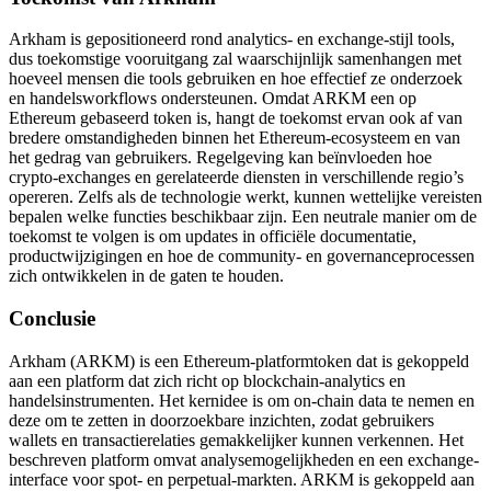
Arkham is gepositioneerd rond analytics- en exchange-stijl tools,
dus toekomstige vooruitgang zal waarschijnlijk samenhangen met
hoeveel mensen die tools gebruiken en hoe effectief ze onderzoek
en handelsworkflows ondersteunen. Omdat ARKM een op
Ethereum gebaseerd token is, hangt de toekomst ervan ook af van
bredere omstandigheden binnen het Ethereum-ecosysteem en van
het gedrag van gebruikers. Regelgeving kan beïnvloeden hoe
crypto-exchanges en gerelateerde diensten in verschillende regio’s
opereren. Zelfs als de technologie werkt, kunnen wettelijke vereisten
bepalen welke functies beschikbaar zijn. Een neutrale manier om de
toekomst te volgen is om updates in officiële documentatie,
productwijzigingen en hoe de community- en governanceprocessen
zich ontwikkelen in de gaten te houden.
Conclusie
Arkham (ARKM) is een Ethereum-platformtoken dat is gekoppeld
aan een platform dat zich richt op blockchain-analytics en
handelsinstrumenten. Het kernidee is om on-chain data te nemen en
deze om te zetten in doorzoekbare inzichten, zodat gebruikers
wallets en transactierelaties gemakkelijker kunnen verkennen. Het
beschreven platform omvat analysemogelijkheden en een exchange-
interface voor spot- en perpetual-markten. ARKM is gekoppeld aan