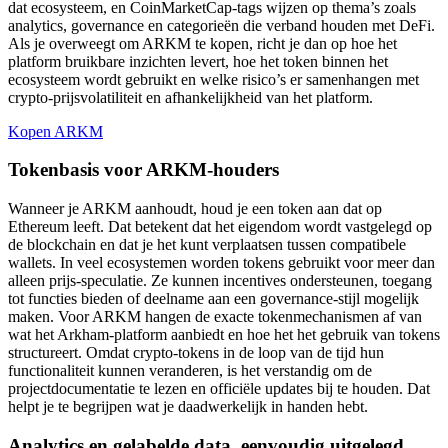
dat ecosysteem, en CoinMarketCap-tags wijzen op thema’s zoals
analytics, governance en categorieën die verband houden met DeFi.
Als je overweegt om ARKM te kopen, richt je dan op hoe het
platform bruikbare inzichten levert, hoe het token binnen het
ecosysteem wordt gebruikt en welke risico’s er samenhangen met
crypto-prijsvolatiliteit en afhankelijkheid van het platform.
Kopen ARKM
Tokenbasis voor ARKM-houders
Wanneer je ARKM aanhoudt, houd je een token aan dat op
Ethereum leeft. Dat betekent dat het eigendom wordt vastgelegd op
de blockchain en dat je het kunt verplaatsen tussen compatibele
wallets. In veel ecosystemen worden tokens gebruikt voor meer dan
alleen prijs-speculatie. Ze kunnen incentives ondersteunen, toegang
tot functies bieden of deelname aan een governance-stijl mogelijk
maken. Voor ARKM hangen de exacte tokenmechanismen af van
wat het Arkham-platform aanbiedt en hoe het het gebruik van tokens
structureert. Omdat crypto-tokens in de loop van de tijd hun
functionaliteit kunnen veranderen, is het verstandig om de
projectdocumentatie te lezen en officiële updates bij te houden. Dat
helpt je te begrijpen wat je daadwerkelijk in handen hebt.
Analytics en gelabelde data, eenvoudig uitgelegd