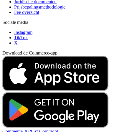
Juridische documenten
Prijsbepalingsmethodologie
Fee overzicht
Sociale media
Instagram
TikTok
X
Download de Coinmerce-app
Coinmerce 2026 © Copyright