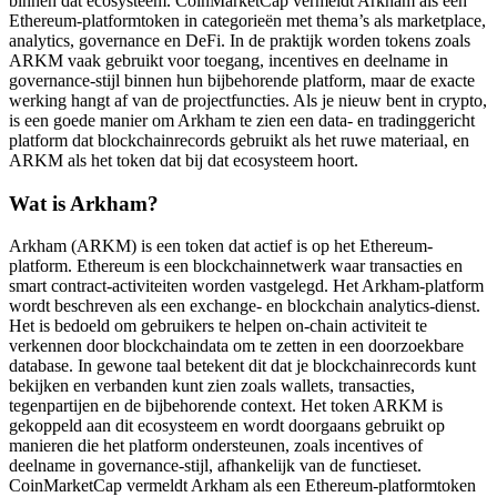
binnen dat ecosysteem. CoinMarketCap vermeldt Arkham als een
Ethereum-platformtoken in categorieën met thema’s als marketplace,
analytics, governance en DeFi. In de praktijk worden tokens zoals
ARKM vaak gebruikt voor toegang, incentives en deelname in
governance-stijl binnen hun bijbehorende platform, maar de exacte
werking hangt af van de projectfuncties. Als je nieuw bent in crypto,
is een goede manier om Arkham te zien een data- en tradinggericht
platform dat blockchainrecords gebruikt als het ruwe materiaal, en
ARKM als het token dat bij dat ecosysteem hoort.
Wat is Arkham?
Arkham (ARKM) is een token dat actief is op het Ethereum-
platform. Ethereum is een blockchainnetwerk waar transacties en
smart contract-activiteiten worden vastgelegd. Het Arkham-platform
wordt beschreven als een exchange- en blockchain analytics-dienst.
Het is bedoeld om gebruikers te helpen on-chain activiteit te
verkennen door blockchaindata om te zetten in een doorzoekbare
database. In gewone taal betekent dit dat je blockchainrecords kunt
bekijken en verbanden kunt zien zoals wallets, transacties,
tegenpartijen en de bijbehorende context. Het token ARKM is
gekoppeld aan dit ecosysteem en wordt doorgaans gebruikt op
manieren die het platform ondersteunen, zoals incentives of
deelname in governance-stijl, afhankelijk van de functieset.
CoinMarketCap vermeldt Arkham als een Ethereum-platformtoken