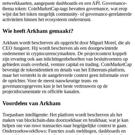
netwerkkaarten, aangepaste dashboards en een API. Governance-
thema token: CoinMarketCap-tags bevatten governance, wat erop
wijst dat het token mogelijk community- of governance-gerelateerde
activiteiten binnen het ecosysteem ondersteunt.
Wie heeft Arkham gemaakt?
Arkham wordt beschreven als opgericht door Miguel Morel, die als
CEO fungeert. Hij wordt beschreven als een doorgewinterde
ondernemer in cryptocurrencymarkten. De projectcontext koppelt
zijn ervaring ook aan inlichtingenbehoeften van besluitvormers op
gebieden zoals overheid, venture capital en trading. CoinMarketCap
bevestigt de tokenidentiteit en details van het Ethereum-platform,
maar het verstrekt in de aangeleverde context geen informatie over
de oprichter. Voor de meest nauwkeurige team- en
governancegegevens kun je het beste vertrouwen op de
projectdocumentatie en officiële kanalen.
Voordelen van Arkham
Toepasbare intelligentie: Het platform wordt beschreven als het
maken van blockchain-data doorzoekbaar en bruikbaar, wat je kan
helpen om van ruwe transacties naar begrijpelijke context te gaan.
Onderzoeksworkflows: Functies zoals meldingen, dashboards en