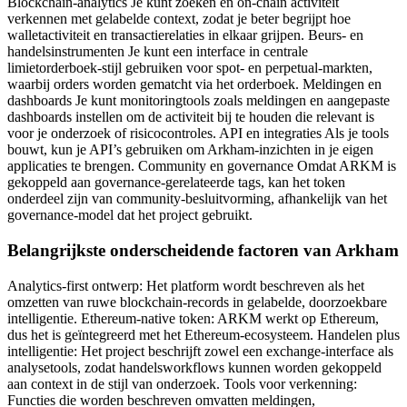
Blockchain-analytics Je kunt zoeken en on-chain activiteit
verkennen met gelabelde context, zodat je beter begrijpt hoe
walletactiviteit en transactierelaties in elkaar grijpen. Beurs- en
handelsinstrumenten Je kunt een interface in centrale
limietorderboek-stijl gebruiken voor spot- en perpetual-markten,
waarbij orders worden gematcht via het orderboek. Meldingen en
dashboards Je kunt monitoringtools zoals meldingen en aangepaste
dashboards instellen om de activiteit bij te houden die relevant is
voor je onderzoek of risicocontroles. API en integraties Als je tools
bouwt, kun je API’s gebruiken om Arkham-inzichten in je eigen
applicaties te brengen. Community en governance Omdat ARKM is
gekoppeld aan governance-gerelateerde tags, kan het token
onderdeel zijn van community-besluitvorming, afhankelijk van het
governance-model dat het project gebruikt.
Belangrijkste onderscheidende factoren van Arkham
Analytics-first ontwerp: Het platform wordt beschreven als het
omzetten van ruwe blockchain-records in gelabelde, doorzoekbare
intelligentie. Ethereum-native token: ARKM werkt op Ethereum,
dus het is geïntegreerd met het Ethereum-ecosysteem. Handelen plus
intelligentie: Het project beschrijft zowel een exchange-interface als
analysetools, zodat handelsworkflows kunnen worden gekoppeld
aan context in de stijl van onderzoek. Tools voor verkenning:
Functies die worden beschreven omvatten meldingen,