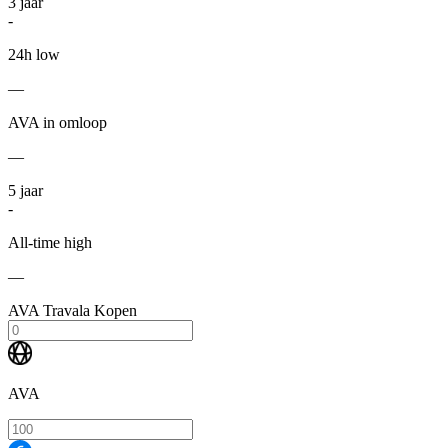
3
jaar
-
24h low
—
AVA in omloop
—
5
jaar
-
All-time high
—
AVA Travala Kopen
AVA