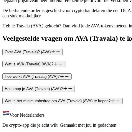
bepaald prijsniveau heeft bereikt. Hetzelfde geldt voor het verkopen 
De herhalende order is geschikt voor crypto handelaren die een DCA-
een stuk makkelijker.
Heb je Travala (AVA) gekocht? Dan vind je de AVA tokens meteen in 
Veelgestelde vragen om AVA (Travala) te 
Over AVA (Travala)? (AVA)
Wat is AVA (Travala) (AVA)?
Hoe werkt AVA (Travala) (AVA)?
Hoe koop je AVA (Travala) (AVA)?
Wat is het minimumbedrag om AVA (Travala) (AVA) te kopen?
Voor Nederlanders
De crypto-app die je echt wilt. Gemaakt met jou in gedachten.