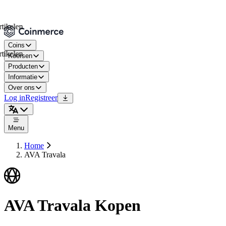
len
Coins
len
Koersen
Producten
Informatie
Over ons
Log in
Registreer
Menu
Home
AVA Travala
AVA Travala Kopen