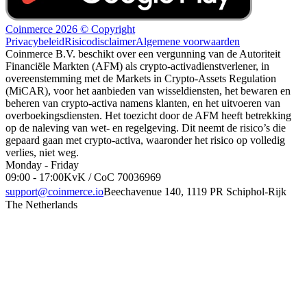
Coinmerce 2026 © Copyright
Privacybeleid
Risicodisclaimer
Algemene voorwaarden
Coinmerce B.V. beschikt over een vergunning van de Autoriteit
Financiële Markten (AFM) als crypto-activadienstverlener, in
overeenstemming met de Markets in Crypto-Assets Regulation
(MiCAR), voor het aanbieden van wisseldiensten, het bewaren en
beheren van crypto-activa namens klanten, en het uitvoeren van
overboekingsdiensten. Het toezicht door de AFM heeft betrekking
op de naleving van wet- en regelgeving. Dit neemt de risico’s die
gepaard gaan met crypto-activa, waaronder het risico op volledig
verlies, niet weg.
Monday - Friday
09:00 - 17:00
KvK / CoC 70036969
support@coinmerce.io
Beechavenue 140, 1119 PR Schiphol-Rijk
The Netherlands