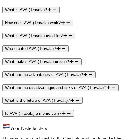
What is AVA (Travala)?
How does AVA (Travala) work?
What is AVA (Travala) used for?
Who created AVA (Travala)?
What makes AVA (Travala) unique?
What are the advantages of AVA (Travala)?
What are the disadvantages and risks of AVA (Travala)?
What is the future of AVA (Travala)?
Is AVA (Travala) a meme coin?
Voor Nederlanders
De crypto-app die je echt wilt. Gemaakt met jou in gedachten.