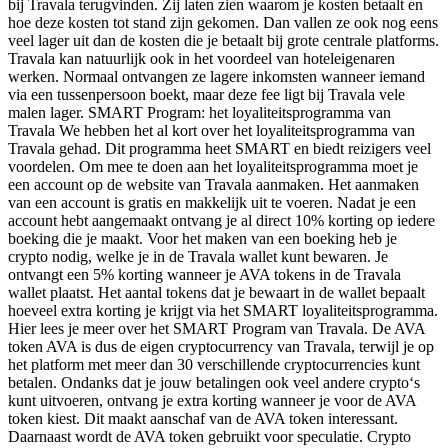
bij Travala terugvinden. Zij laten zien waarom je kosten betaalt en
hoe deze kosten tot stand zijn gekomen. Dan vallen ze ook nog eens
veel lager uit dan de kosten die je betaalt bij grote centrale platforms.
Travala kan natuurlijk ook in het voordeel van hoteleigenaren
werken. Normaal ontvangen ze lagere inkomsten wanneer iemand
via een tussenpersoon boekt, maar deze fee ligt bij Travala vele
malen lager. SMART Program: het loyaliteitsprogramma van
Travala We hebben het al kort over het loyaliteitsprogramma van
Travala gehad. Dit programma heet SMART en biedt reizigers veel
voordelen. Om mee te doen aan het loyaliteitsprogramma moet je
een account op de website van Travala aanmaken. Het aanmaken
van een account is gratis en makkelijk uit te voeren. Nadat je een
account hebt aangemaakt ontvang je al direct 10% korting op iedere
boeking die je maakt. Voor het maken van een boeking heb je
crypto nodig, welke je in de Travala wallet kunt bewaren. Je
ontvangt een 5% korting wanneer je AVA tokens in de Travala
wallet plaatst. Het aantal tokens dat je bewaart in de wallet bepaalt
hoeveel extra korting je krijgt via het SMART loyaliteitsprogramma.
Hier lees je meer over het SMART Program van Travala. De AVA
token AVA is dus de eigen cryptocurrency van Travala, terwijl je op
het platform met meer dan 30 verschillende cryptocurrencies kunt
betalen. Ondanks dat je jouw betalingen ook veel andere crypto‘s
kunt uitvoeren, ontvang je extra korting wanneer je voor de AVA
token kiest. Dit maakt aanschaf van de AVA token interessant.
Daarnaast wordt de AVA token gebruikt voor speculatie. Crypto