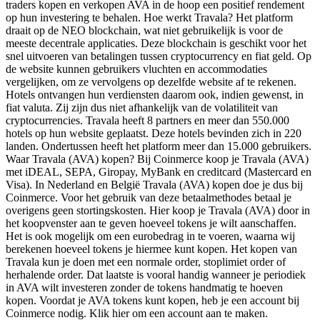
traders kopen en verkopen AVA in de hoop een positief rendement
op hun investering te behalen. Hoe werkt Travala? Het platform
draait op de NEO blockchain, wat niet gebruikelijk is voor de
meeste decentrale applicaties. Deze blockchain is geschikt voor het
snel uitvoeren van betalingen tussen cryptocurrency en fiat geld. Op
de website kunnen gebruikers vluchten en accommodaties
vergelijken, om ze vervolgens op dezelfde website af te rekenen.
Hotels ontvangen hun verdiensten daarom ook, indien gewenst, in
fiat valuta. Zij zijn dus niet afhankelijk van de volatiliteit van
cryptocurrencies. Travala heeft 8 partners en meer dan 550.000
hotels op hun website geplaatst. Deze hotels bevinden zich in 220
landen. Ondertussen heeft het platform meer dan 15.000 gebruikers.
Waar Travala (AVA) kopen? Bij Coinmerce koop je Travala (AVA)
met iDEAL, SEPA, Giropay, MyBank en creditcard (Mastercard en
Visa). In Nederland en België Travala (AVA) kopen doe je dus bij
Coinmerce. Voor het gebruik van deze betaalmethodes betaal je
overigens geen stortingskosten. Hier koop je Travala (AVA) door in
het koopvenster aan te geven hoeveel tokens je wilt aanschaffen.
Het is ook mogelijk om een eurobedrag in te voeren, waarna wij
berekenen hoeveel tokens je hiermee kunt kopen. Het kopen van
Travala kun je doen met een normale order, stoplimiet order of
herhalende order. Dat laatste is vooral handig wanneer je periodiek
in AVA wilt investeren zonder de tokens handmatig te hoeven
kopen. Voordat je AVA tokens kunt kopen, heb je een account bij
Coinmerce nodig. Klik hier om een account aan te maken.