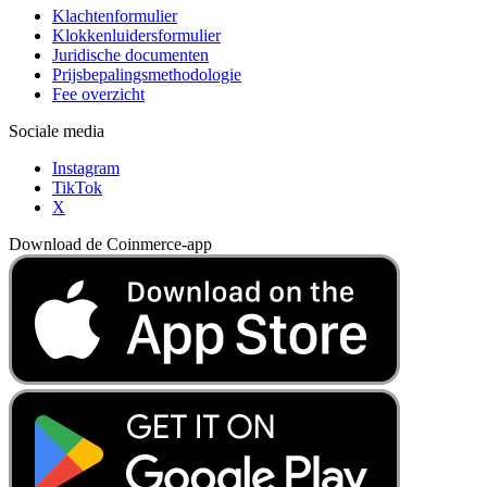
Klachtenformulier
Klokkenluidersformulier
Juridische documenten
Prijsbepalingsmethodologie
Fee overzicht
Sociale media
Instagram
TikTok
X
Download de Coinmerce-app