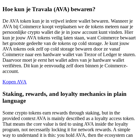
Hoe kun je Travala (AVA) bewaren?
De AVA token kun je in vrijwel iedere wallet bewaren. Wanneer je
AVA bij Coinmerce koopt verplaatsen we de tokens meteen naar je
persoonlijke crypto wallet die je in jouw account kunt vinden. Hier
kun je jouw AVA tokens veilig laten staan, want Coinmerce bewaart
het grootste gedeelte van de tokens op cold storage. Je kunt jouw
AVA tokens ook zelf op cold storage bewaren door ze vanaf
Coinmerce naar een hardware wallet van Trezor of Ledger te sturen.
Daarvoor moet je eerst het wallet adres van je hardware wallet
verifiëren. Dit kun je eenvoudig zelf doen binnen je Coinmerce-
account.
Kopen AVA
Staking, rewards, and loyalty mechanics in plain
language
Some crypto tokens earn rewards through staking, but in the
provided context AVA is mainly described as a loyalty access token.
That means the core value is tied to using AVA inside the loyalty
program, not necessarily locking it for network rewards. A simple
way to understand it is this: you hold AVA, then the ecosystem can