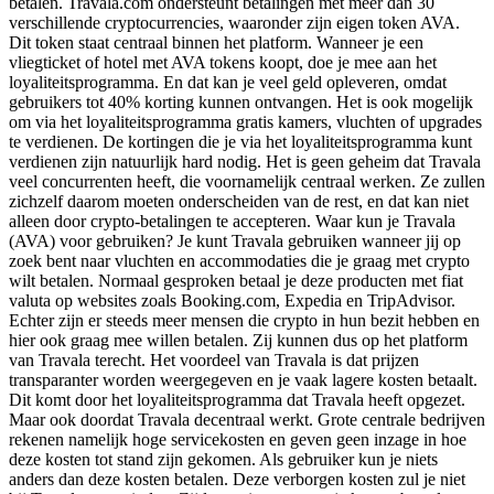
betalen. Travala.com ondersteunt betalingen met meer dan 30
verschillende cryptocurrencies, waaronder zijn eigen token AVA.
Dit token staat centraal binnen het platform. Wanneer je een
vliegticket of hotel met AVA tokens koopt, doe je mee aan het
loyaliteitsprogramma. En dat kan je veel geld opleveren, omdat
gebruikers tot 40% korting kunnen ontvangen. Het is ook mogelijk
om via het loyaliteitsprogramma gratis kamers, vluchten of upgrades
te verdienen. De kortingen die je via het loyaliteitsprogramma kunt
verdienen zijn natuurlijk hard nodig. Het is geen geheim dat Travala
veel concurrenten heeft, die voornamelijk centraal werken. Ze zullen
zichzelf daarom moeten onderscheiden van de rest, en dat kan niet
alleen door crypto-betalingen te accepteren. Waar kun je Travala
(AVA) voor gebruiken? Je kunt Travala gebruiken wanneer jij op
zoek bent naar vluchten en accommodaties die je graag met crypto
wilt betalen. Normaal gesproken betaal je deze producten met fiat
valuta op websites zoals Booking.com, Expedia en TripAdvisor.
Echter zijn er steeds meer mensen die crypto in hun bezit hebben en
hier ook graag mee willen betalen. Zij kunnen dus op het platform
van Travala terecht. Het voordeel van Travala is dat prijzen
transparanter worden weergegeven en je vaak lagere kosten betaalt.
Dit komt door het loyaliteitsprogramma dat Travala heeft opgezet.
Maar ook doordat Travala decentraal werkt. Grote centrale bedrijven
rekenen namelijk hoge servicekosten en geven geen inzage in hoe
deze kosten tot stand zijn gekomen. Als gebruiker kun je niets
anders dan deze kosten betalen. Deze verborgen kosten zul je niet