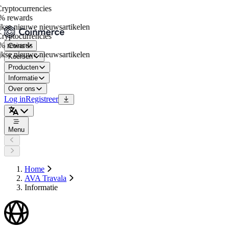
yptocurrencies
 rewards
se nieuwe nieuwsartikelen
yptocurrencies
 rewards
Coins
se nieuwe nieuwsartikelen
Koersen
Producten
Informatie
Over ons
Log in
Registreer
Menu
Home
AVA Travala
Informatie