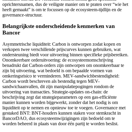
oprichtersnamen, dus de veiligste manier om te praten over “wie het
heeft gemaakt” is om te focussen op de ecosysteem-tijdlijn en de
governance-structuur.
Belangrijkste onderscheidende kenmerken van
Bancor
Asymmetrische liquiditeit: Carbon is ontworpen zodat kopen en
verkopen twee verschillende prijscurves kunnen gebruiken, wat
ondersteuning biedt voor uitvoering binnen specifieke prijsbereiken.
Onomkeerbare orderuitvoering: de ecosysteemomschrijving
benadrukt dat Carbon-orders zijn ontworpen om onomkeerbaar te
zijn bij uitvoering, wat bedoeld is om bepaalde vormen van
omkeringsrisico te verminderen. MEV-sandwichbestendigheid:
Carbon wordt beschreven als bestendig tegen MEV-
sandwichaanvallen, dit zijn manipulatiepogingen rondom de
uitvoering van transacties. Strategie-updates on-chain: de
beschrijving zegt dat strategieparameters op een gas-efficiënte
manier kunnen worden bijgewerkt, zonder dat het nodig is om
liquiditeit op te nemen en opnieuw toe te voegen. Governance met
gestaked BNT: BNT-houders kunnen staken voor stemkracht in
BancorDAO, dus ecosysteemwijzigingen zijn bedoeld om te
worden beheerd in plaats van door één partij te worden beslist.