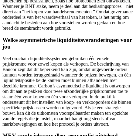
uitoefenen op beslissingen, zoals hoe protocollen zich ontwikkelen.
Wanneer je BNT stake, neem je deel aan dat beslissingsproces—niet
direct aan “het kopen van handelsrendementen.” Omdat governance
onderdeel is van het waardeverhaal van het token, is het nuttig om
aandacht te besteden aan hoe voorstellen worden gedaan en hoe
breed de stemkracht wordt gebruikt.
Welke asymmetrische liquiditeitsveranderingen voor
jou
Veel on-chain liquiditeitssystemen gebruiken één enkele
prijskromme voor zowel kopen als verkopen. De beschrijving van
Bancor zegt dat dit beperkend kan zijn, omdat uitgevoerde orders
kunnen worden teruggedraaid wanneer de prijzen bewegen, en één
liquiditeitspositie beide kanten moet kunnen afhandelen met
dezelfde kromme. Carbon’s asymmetrische liquiditeit is ontworpen
om dit aan te pakken door twee afzonderlijke prijskrommen toe te
staan: één voor kopen en één voor verkopen. In de praktijk
ondersteunt dit het instellen van koop- en verkooporders die binnen
specifieke prijsklassen worden uitgevoerd. Als je een strategie
bouwt, kan dit de uitkomsten voorspelbaarder maken ten opzichte
van de regels die je instelt, maar het hangt nog steeds af van
marktbewegingen en hoe het protocol je orders uitvoert.
MEV-sandwichaanvallen, eenvoudig uitgelegd