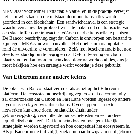
MEV staat voor Miner Extractable Value, en in de praktijk verwijst
het naar winstkansen die ontstaan door hoe transacties worden
geordend in een blockchain. Een sandwichaanval is een strategie
waarbij een aanvaller probeert winst te maken uit een transactie van
een slachtoffer door transacties vóór en na die transactie te plaatsen.
De Bancor-beschrijving zegt dat Carbon is ontworpen om bestand te
zijn tegen MEV-sandwichaanvallen. Het doel is om manipulatie
rond de uitvoering te verminderen. Zelfs met bescherming is het nog
steeds verstandig om te begrijpen dat DeFi-uitvoering on-chain
plaatsvindt en kan worden beïnvloed door netwerkcondities, dus je
moet bekijken hoe een strategie werkt voordat je deze gebruikt.
Van Ethereum naar andere ketens
De token van Bancor staat vermeld als actief op het Ethereum-
platform. De ecosysteemomschrijving zegt ook dat de community
zal onderzoeken dat Carbon en Fast Lane worden ingezet op andere
layer one- en layer two-blockchains. Overstappen naar extra
netwerken kan ertoe doen, omdat elke chain ander
gebruikersgedrag, verschillende transactiekosten en een andere
liquiditeitsdiepte heeft. Dat kan beïnvloeden hoe gemakkelijk
strategieën worden uitgevoerd en hoe competitief het ecosysteem is.
Als je Bancor in de tijd volgt, zoek dan naar bewijs van echt gebruik