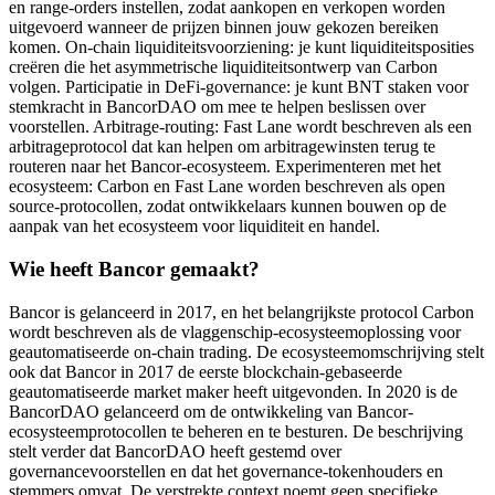
en range-orders instellen, zodat aankopen en verkopen worden
uitgevoerd wanneer de prijzen binnen jouw gekozen bereiken
komen. On-chain liquiditeitsvoorziening: je kunt liquiditeitsposities
creëren die het asymmetrische liquiditeitsontwerp van Carbon
volgen. Participatie in DeFi-governance: je kunt BNT staken voor
stemkracht in BancorDAO om mee te helpen beslissen over
voorstellen. Arbitrage-routing: Fast Lane wordt beschreven als een
arbitrageprotocol dat kan helpen om arbitragewinsten terug te
routeren naar het Bancor-ecosysteem. Experimenteren met het
ecosysteem: Carbon en Fast Lane worden beschreven als open
source-protocollen, zodat ontwikkelaars kunnen bouwen op de
aanpak van het ecosysteem voor liquiditeit en handel.
Wie heeft Bancor gemaakt?
Bancor is gelanceerd in 2017, en het belangrijkste protocol Carbon
wordt beschreven als de vlaggenschip-ecosysteemoplossing voor
geautomatiseerde on-chain trading. De ecosysteemomschrijving stelt
ook dat Bancor in 2017 de eerste blockchain-gebaseerde
geautomatiseerde market maker heeft uitgevonden. In 2020 is de
BancorDAO gelanceerd om de ontwikkeling van Bancor-
ecosysteemprotocollen te beheren en te besturen. De beschrijving
stelt verder dat BancorDAO heeft gestemd over
governancevoorstellen en dat het governance-tokenhouders en
stemmers omvat. De verstrekte context noemt geen specifieke