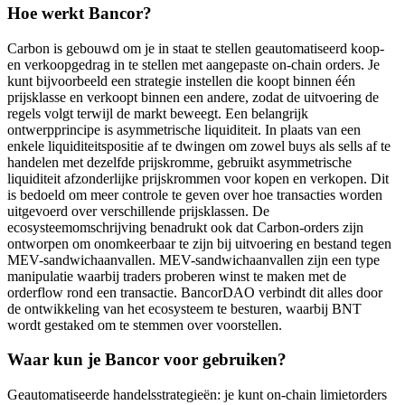
Hoe werkt Bancor?
Carbon is gebouwd om je in staat te stellen geautomatiseerd koop-
en verkoopgedrag in te stellen met aangepaste on-chain orders. Je
kunt bijvoorbeeld een strategie instellen die koopt binnen één
prijsklasse en verkoopt binnen een andere, zodat de uitvoering de
regels volgt terwijl de markt beweegt. Een belangrijk
ontwerpprincipe is asymmetrische liquiditeit. In plaats van een
enkele liquiditeitspositie af te dwingen om zowel buys als sells af te
handelen met dezelfde prijskromme, gebruikt asymmetrische
liquiditeit afzonderlijke prijskrommen voor kopen en verkopen. Dit
is bedoeld om meer controle te geven over hoe transacties worden
uitgevoerd over verschillende prijsklassen. De
ecosysteemomschrijving benadrukt ook dat Carbon-orders zijn
ontworpen om onomkeerbaar te zijn bij uitvoering en bestand tegen
MEV-sandwichaanvallen. MEV-sandwichaanvallen zijn een type
manipulatie waarbij traders proberen winst te maken met de
orderflow rond een transactie. BancorDAO verbindt dit alles door
de ontwikkeling van het ecosysteem te besturen, waarbij BNT
wordt gestaked om te stemmen over voorstellen.
Waar kun je Bancor voor gebruiken?
Geautomatiseerde handelsstrategieën: je kunt on-chain limietorders