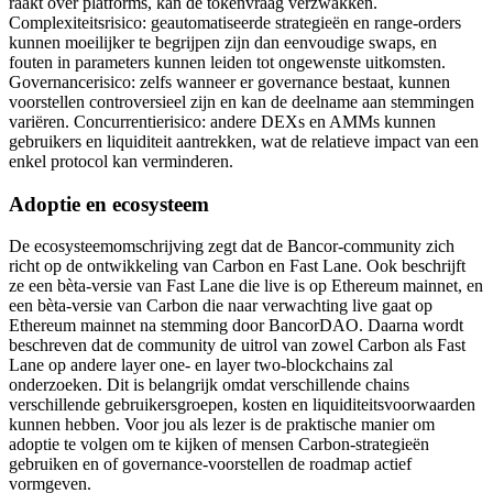
raakt over platforms, kan de tokenvraag verzwakken.
Complexiteitsrisico: geautomatiseerde strategieën en range-orders
kunnen moeilijker te begrijpen zijn dan eenvoudige swaps, en
fouten in parameters kunnen leiden tot ongewenste uitkomsten.
Governancerisico: zelfs wanneer er governance bestaat, kunnen
voorstellen controversieel zijn en kan de deelname aan stemmingen
variëren. Concurrentierisico: andere DEXs en AMMs kunnen
gebruikers en liquiditeit aantrekken, wat de relatieve impact van een
enkel protocol kan verminderen.
Adoptie en ecosysteem
De ecosysteemomschrijving zegt dat de Bancor-community zich
richt op de ontwikkeling van Carbon en Fast Lane. Ook beschrijft
ze een bèta-versie van Fast Lane die live is op Ethereum mainnet, en
een bèta-versie van Carbon die naar verwachting live gaat op
Ethereum mainnet na stemming door BancorDAO. Daarna wordt
beschreven dat de community de uitrol van zowel Carbon als Fast
Lane op andere layer one- en layer two-blockchains zal
onderzoeken. Dit is belangrijk omdat verschillende chains
verschillende gebruikersgroepen, kosten en liquiditeitsvoorwaarden
kunnen hebben. Voor jou als lezer is de praktische manier om
adoptie te volgen om te kijken of mensen Carbon-strategieën
gebruiken en of governance-voorstellen de roadmap actief
vormgeven.