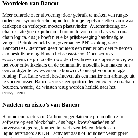
Voordelen van Bancor
Meer controle over uitvoering: door gebruik te maken van range-
orders en asymmetrische liquiditeit, kun je regels instellen voor waar
aankopen en verkopen moeten plaatsvinden. Automatisering on-
chain: strategieën zijn bedoeld om uit te voeren op basis van on-
chain logica, dus je hoeft niet elke prijsbeweging handmatig te
volgen. Betrokkenheid van governance: BNT-staking voor
BancorDAO-stemmen geeft houders een manier om deel te nemen
aan besluitvorming binnen het ecosysteem. Open source-
ecosysteem: de protocollen worden beschreven als open source, wat
het voor ontwikkelaars en de community mogelijk kan maken om
eenvoudiger te reviewen en te bouwen. Concept voor arbitrage-
routing: Fast Lane wordt beschreven als een manier om arbitrage uit
te voeren tussen Bancor-ecosysteemprotocollen en externe on-chain
beurzen, waarbij de winsten terug worden herleid naar het
ecosysteem.
Nadelen en risico’s van Bancor
Slimme contractrisico: Carbon en gerelateerde protocollen zijn
software op een blockchain, dus bugs, kwetsbaarheden of
onverwacht gedrag kunnen tot verliezen leiden. Markt- en
liquiditeitsrisico: als DeFi-activiteit daalt of liquiditeit versnipperd