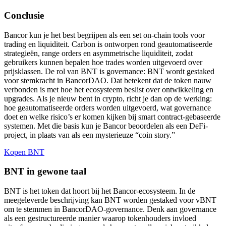
Conclusie
Bancor kun je het best begrijpen als een set on-chain tools voor
trading en liquiditeit. Carbon is ontworpen rond geautomatiseerde
strategieën, range orders en asymmetrische liquiditeit, zodat
gebruikers kunnen bepalen hoe trades worden uitgevoerd over
prijsklassen. De rol van BNT is governance: BNT wordt gestaked
voor stemkracht in BancorDAO. Dat betekent dat de token nauw
verbonden is met hoe het ecosysteem beslist over ontwikkeling en
upgrades. Als je nieuw bent in crypto, richt je dan op de werking:
hoe geautomatiseerde orders worden uitgevoerd, wat governance
doet en welke risico’s er komen kijken bij smart contract-gebaseerde
systemen. Met die basis kun je Bancor beoordelen als een DeFi-
project, in plaats van als een mysterieuze “coin story.”
Kopen BNT
BNT in gewone taal
BNT is het token dat hoort bij het Bancor-ecosysteem. In de
meegeleverde beschrijving kan BNT worden gestaked voor vBNT
om te stemmen in BancorDAO-governance. Denk aan governance
als een gestructureerde manier waarop tokenhouders invloed