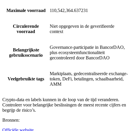
Maximale voorraad
110,542,364.637231
Circulerende
Niet opgegeven in de geverifieerde
voorraad
context
Governance-participatie in BancorDAO,
Belangrijkste
plus ecosysteemfunctionaliteit
gebruiksscenario
gecontroleerd door BancorDAO
Marktplaats, gedecentraliseerde exchange-
Veelgebruikte tags
token, DeFi, betalingen, schaalbaarheid,
AMM
Crypto-data en labels kunnen in de loop van de tijd veranderen.
Controleer voor belangrijke beslissingen de meest recente cijfers en
begrijp de risico’s.
Bronnen
:
Officiële website