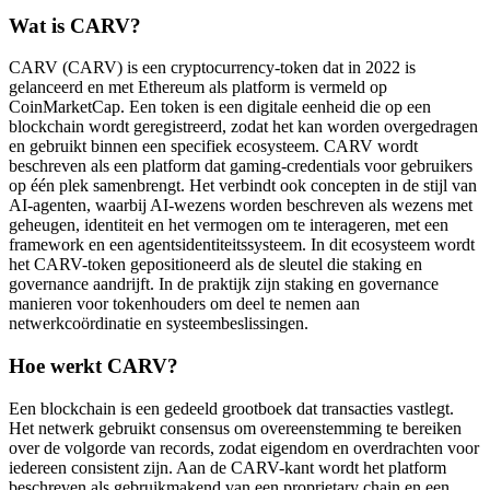
Wat is CARV?
CARV (CARV) is een cryptocurrency-token dat in 2022 is
gelanceerd en met Ethereum als platform is vermeld op
CoinMarketCap. Een token is een digitale eenheid die op een
blockchain wordt geregistreerd, zodat het kan worden overgedragen
en gebruikt binnen een specifiek ecosysteem. CARV wordt
beschreven als een platform dat gaming-credentials voor gebruikers
op één plek samenbrengt. Het verbindt ook concepten in de stijl van
AI-agenten, waarbij AI-wezens worden beschreven als wezens met
geheugen, identiteit en het vermogen om te interageren, met een
framework en een agentsidentiteitssysteem. In dit ecosysteem wordt
het CARV-token gepositioneerd als de sleutel die staking en
governance aandrijft. In de praktijk zijn staking en governance
manieren voor tokenhouders om deel te nemen aan
netwerkcoördinatie en systeembeslissingen.
Hoe werkt CARV?
Een blockchain is een gedeeld grootboek dat transacties vastlegt.
Het netwerk gebruikt consensus om overeenstemming te bereiken
over de volgorde van records, zodat eigendom en overdrachten voor
iedereen consistent zijn. Aan de CARV-kant wordt het platform
beschreven als gebruikmakend van een proprietary chain en een