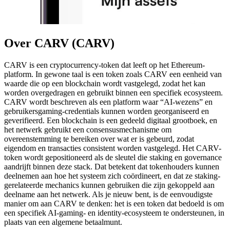
Over CARV (CARV)
CARV is een cryptocurrency-token dat leeft op het Ethereum-
platform. In gewone taal is een token zoals CARV een eenheid van
waarde die op een blockchain wordt vastgelegd, zodat het kan
worden overgedragen en gebruikt binnen een specifiek ecosysteem.
CARV wordt beschreven als een platform waar “AI-wezens” en
gebruikersgaming-credentials kunnen worden georganiseerd en
geverifieerd. Een blockchain is een gedeeld digitaal grootboek, en
het netwerk gebruikt een consensusmechanisme om
overeenstemming te bereiken over wat er is gebeurd, zodat
eigendom en transacties consistent worden vastgelegd. Het CARV-
token wordt gepositioneerd als de sleutel die staking en governance
aandrijft binnen deze stack. Dat betekent dat tokenhouders kunnen
deelnemen aan hoe het systeem zich coördineert, en dat ze staking-
gerelateerde mechanics kunnen gebruiken die zijn gekoppeld aan
deelname aan het netwerk. Als je nieuw bent, is de eenvoudigste
manier om aan CARV te denken: het is een token dat bedoeld is om
een specifiek AI-gaming- en identity-ecosysteem te ondersteunen, in
plaats van een algemene betaalmunt.