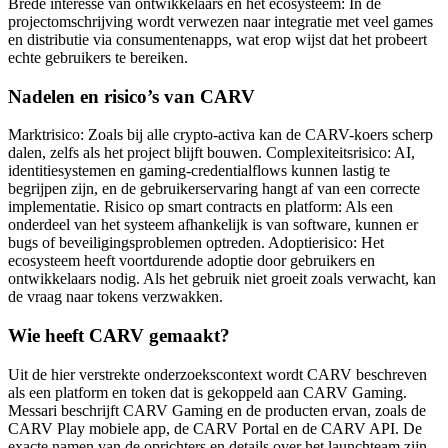
Brede interesse van ontwikkelaars en het ecosysteem: In de
projectomschrijving wordt verwezen naar integratie met veel games
en distributie via consumentenapps, wat erop wijst dat het probeert
echte gebruikers te bereiken.
Nadelen en risico’s van CARV
Marktrisico: Zoals bij alle crypto-activa kan de CARV-koers scherp
dalen, zelfs als het project blijft bouwen. Complexiteitsrisico: AI,
identitiesystemen en gaming-credentialflows kunnen lastig te
begrijpen zijn, en de gebruikerservaring hangt af van een correcte
implementatie. Risico op smart contracts en platform: Als een
onderdeel van het systeem afhankelijk is van software, kunnen er
bugs of beveiligingsproblemen optreden. Adoptierisico: Het
ecosysteem heeft voortdurende adoptie door gebruikers en
ontwikkelaars nodig. Als het gebruik niet groeit zoals verwacht, kan
de vraag naar tokens verzwakken.
Wie heeft CARV gemaakt?
Uit de hier verstrekte onderzoekscontext wordt CARV beschreven
als een platform en token dat is gekoppeld aan CARV Gaming.
Messari beschrijft CARV Gaming en de producten ervan, zoals de
CARV Play mobiele app, de CARV Portal en de CARV API. De
exacte namen van de oprichters en details over het launchteam zijn