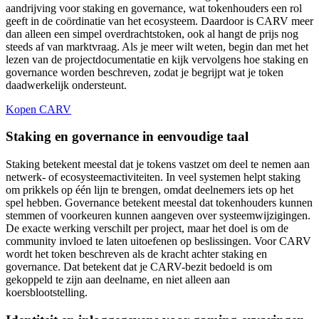
aandrijving voor staking en governance, wat tokenhouders een rol
geeft in de coördinatie van het ecosysteem. Daardoor is CARV meer
dan alleen een simpel overdrachtstoken, ook al hangt de prijs nog
steeds af van marktvraag. Als je meer wilt weten, begin dan met het
lezen van de projectdocumentatie en kijk vervolgens hoe staking en
governance worden beschreven, zodat je begrijpt wat je token
daadwerkelijk ondersteunt.
Kopen CARV
Staking en governance in eenvoudige taal
Staking betekent meestal dat je tokens vastzet om deel te nemen aan
netwerk- of ecosysteemactiviteiten. In veel systemen helpt staking
om prikkels op één lijn te brengen, omdat deelnemers iets op het
spel hebben. Governance betekent meestal dat tokenhouders kunnen
stemmen of voorkeuren kunnen aangeven over systeemwijzigingen.
De exacte werking verschilt per project, maar het doel is om de
community invloed te laten uitoefenen op beslissingen. Voor CARV
wordt het token beschreven als de kracht achter staking en
governance. Dat betekent dat je CARV-bezit bedoeld is om
gekoppeld te zijn aan deelname, en niet alleen aan
koersblootstelling.