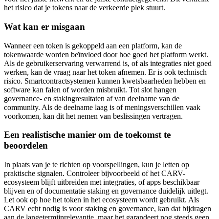
het risico dat je tokens naar de verkeerde plek stuurt.
Wat kan er misgaan
Wanneer een token is gekoppeld aan een platform, kan de
tokenwaarde worden beïnvloed door hoe goed het platform werkt.
Als de gebruikerservaring verwarrend is, of als integraties niet goed
werken, kan de vraag naar het token afnemen. Er is ook technisch
risico. Smartcontractsystemen kunnen kwetsbaarheden hebben en
software kan falen of worden misbruikt. Tot slot hangen
governance- en stakingresultaten af van deelname van de
community. Als de deelname laag is of meningsverschillen vaak
voorkomen, kan dit het nemen van beslissingen vertragen.
Een realistische manier om de toekomst te
beoordelen
In plaats van je te richten op voorspellingen, kun je letten op
praktische signalen. Controleer bijvoorbeeld of het CARV-
ecosysteem blijft uitbreiden met integraties, of apps beschikbaar
blijven en of documentatie staking en governance duidelijk uitlegt.
Let ook op hoe het token in het ecosysteem wordt gebruikt. Als
CARV echt nodig is voor staking en governance, kan dat bijdragen
aan de langetermijnrelevantie, maar het garandeert nog steeds geen