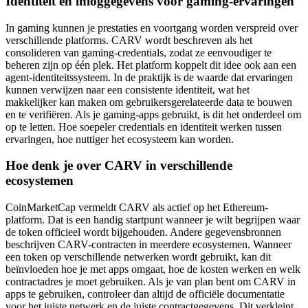
Identiteit en inloggegevens voor gaming-ervaringen
In gaming kunnen je prestaties en voortgang worden verspreid over
verschillende platforms. CARV wordt beschreven als het
consolideren van gaming-credentials, zodat ze eenvoudiger te
beheren zijn op één plek. Het platform koppelt dit idee ook aan een
agent-identiteitssysteem. In de praktijk is de waarde dat ervaringen
kunnen verwijzen naar een consistente identiteit, wat het
makkelijker kan maken om gebruikersgerelateerde data te bouwen
en te verifiëren. Als je gaming-apps gebruikt, is dit het onderdeel om
op te letten. Hoe soepeler credentials en identiteit werken tussen
ervaringen, hoe nuttiger het ecosysteem kan worden.
Hoe denk je over CARV in verschillende
ecosystemen
CoinMarketCap vermeldt CARV als actief op het Ethereum-
platform. Dat is een handig startpunt wanneer je wilt begrijpen waar
de token officieel wordt bijgehouden. Andere gegevensbronnen
beschrijven CARV-contracten in meerdere ecosystemen. Wanneer
een token op verschillende netwerken wordt gebruikt, kan dit
beïnvloeden hoe je met apps omgaat, hoe de kosten werken en welk
contractadres je moet gebruiken. Als je van plan bent om CARV in
apps te gebruiken, controleer dan altijd de officiële documentatie
voor het juiste netwerk en de juiste contractgegevens. Dit verkleint