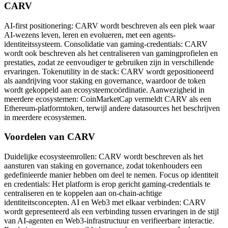
CARV
AI-first positionering: CARV wordt beschreven als een plek waar
AI-wezens leven, leren en evolueren, met een agents-
identiteitssysteem. Consolidatie van gaming-credentials: CARV
wordt ook beschreven als het centraliseren van gamingprofielen en
prestaties, zodat ze eenvoudiger te gebruiken zijn in verschillende
ervaringen. Tokenutility in de stack: CARV wordt gepositioneerd
als aandrijving voor staking en governance, waardoor de token
wordt gekoppeld aan ecosysteemcoördinatie. Aanwezigheid in
meerdere ecosystemen: CoinMarketCap vermeldt CARV als een
Ethereum-platformtoken, terwijl andere datasources het beschrijven
in meerdere ecosystemen.
Voordelen van CARV
Duidelijke ecosysteemrollen: CARV wordt beschreven als het
aansturen van staking en governance, zodat tokenhouders een
gedefinieerde manier hebben om deel te nemen. Focus op identiteit
en credentials: Het platform is erop gericht gaming-credentials te
centraliseren en te koppelen aan on-chain-achtige
identiteitsconcepten. AI en Web3 met elkaar verbinden: CARV
wordt gepresenteerd als een verbinding tussen ervaringen in de stijl
van AI-agenten en Web3-infrastructuur en verifieerbare interactie.