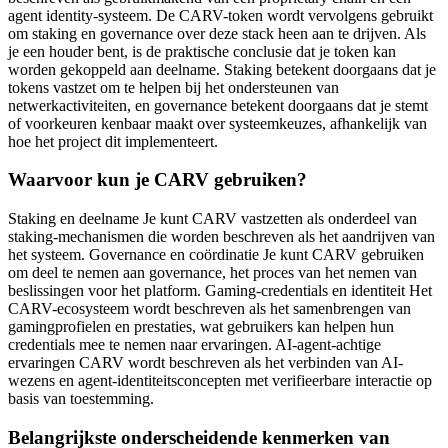
agent identity-systeem. De CARV-token wordt vervolgens gebruikt
om staking en governance over deze stack heen aan te drijven. Als
je een houder bent, is de praktische conclusie dat je token kan
worden gekoppeld aan deelname. Staking betekent doorgaans dat je
tokens vastzet om te helpen bij het ondersteunen van
netwerkactiviteiten, en governance betekent doorgaans dat je stemt
of voorkeuren kenbaar maakt over systeemkeuzes, afhankelijk van
hoe het project dit implementeert.
Waarvoor kun je CARV gebruiken?
Staking en deelname Je kunt CARV vastzetten als onderdeel van
staking-mechanismen die worden beschreven als het aandrijven van
het systeem. Governance en coördinatie Je kunt CARV gebruiken
om deel te nemen aan governance, het proces van het nemen van
beslissingen voor het platform. Gaming-credentials en identiteit Het
CARV-ecosysteem wordt beschreven als het samenbrengen van
gamingprofielen en prestaties, wat gebruikers kan helpen hun
credentials mee te nemen naar ervaringen. AI-agent-achtige
ervaringen CARV wordt beschreven als het verbinden van AI-
wezens en agent-identiteitsconcepten met verifieerbare interactie op
basis van toestemming.
Belangrijkste onderscheidende kenmerken van