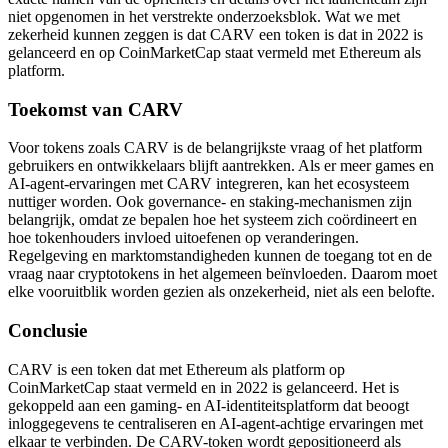
niet opgenomen in het verstrekte onderzoeksblok. Wat we met
zekerheid kunnen zeggen is dat CARV een token is dat in 2022 is
gelanceerd en op CoinMarketCap staat vermeld met Ethereum als
platform.
Toekomst van CARV
Voor tokens zoals CARV is de belangrijkste vraag of het platform
gebruikers en ontwikkelaars blijft aantrekken. Als er meer games en
AI-agent-ervaringen met CARV integreren, kan het ecosysteem
nuttiger worden. Ook governance- en staking-mechanismen zijn
belangrijk, omdat ze bepalen hoe het systeem zich coördineert en
hoe tokenhouders invloed uitoefenen op veranderingen.
Regelgeving en marktomstandigheden kunnen de toegang tot en de
vraag naar cryptotokens in het algemeen beïnvloeden. Daarom moet
elke vooruitblik worden gezien als onzekerheid, niet als een belofte.
Conclusie
CARV is een token dat met Ethereum als platform op
CoinMarketCap staat vermeld en in 2022 is gelanceerd. Het is
gekoppeld aan een gaming- en AI-identiteitsplatform dat beoogt
inloggegevens te centraliseren en AI-agent-achtige ervaringen met
elkaar te verbinden. De CARV-token wordt gepositioneerd als