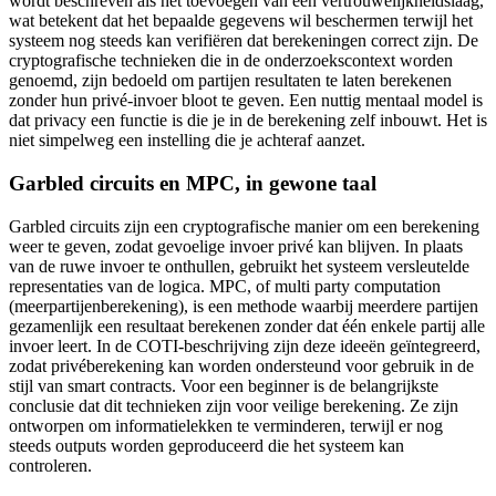
wordt beschreven als het toevoegen van een vertrouwelijkheidslaag,
wat betekent dat het bepaalde gegevens wil beschermen terwijl het
systeem nog steeds kan verifiëren dat berekeningen correct zijn. De
cryptografische technieken die in de onderzoekscontext worden
genoemd, zijn bedoeld om partijen resultaten te laten berekenen
zonder hun privé-invoer bloot te geven. Een nuttig mentaal model is
dat privacy een functie is die je in de berekening zelf inbouwt. Het is
niet simpelweg een instelling die je achteraf aanzet.
Garbled circuits en MPC, in gewone taal
Garbled circuits zijn een cryptografische manier om een berekening
weer te geven, zodat gevoelige invoer privé kan blijven. In plaats
van de ruwe invoer te onthullen, gebruikt het systeem versleutelde
representaties van de logica. MPC, of multi party computation
(meerpartijenberekening), is een methode waarbij meerdere partijen
gezamenlijk een resultaat berekenen zonder dat één enkele partij alle
invoer leert. In de COTI-beschrijving zijn deze ideeën geïntegreerd,
zodat privéberekening kan worden ondersteund voor gebruik in de
stijl van smart contracts. Voor een beginner is de belangrijkste
conclusie dat dit technieken zijn voor veilige berekening. Ze zijn
ontworpen om informatielekken te verminderen, terwijl er nog
steeds outputs worden geproduceerd die het systeem kan
controleren.