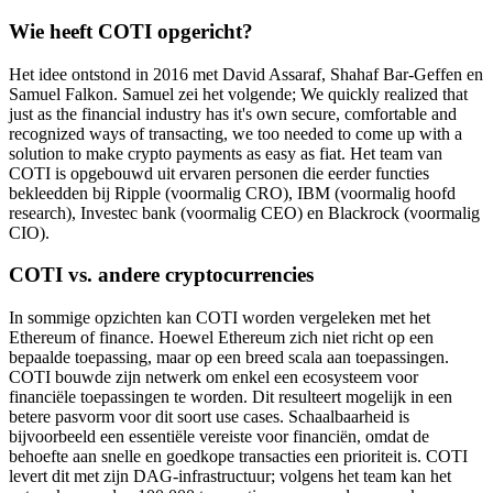
Wie heeft COTI opgericht?
Het idee ontstond in 2016 met David Assaraf, Shahaf Bar-Geffen en
Samuel Falkon. Samuel zei het volgende; We quickly realized that
just as the financial industry has it's own secure, comfortable and
recognized ways of transacting, we too needed to come up with a
solution to make crypto payments as easy as fiat. Het team van
COTI is opgebouwd uit ervaren personen die eerder functies
bekleedden bij Ripple (voormalig CRO), IBM (voormalig hoofd
research), Investec bank (voormalig CEO) en Blackrock (voormalig
CIO).
COTI vs. andere cryptocurrencies
In sommige opzichten kan COTI worden vergeleken met het
Ethereum of finance. Hoewel Ethereum zich niet richt op een
bepaalde toepassing, maar op een breed scala aan toepassingen.
COTI bouwde zijn netwerk om enkel een ecosysteem voor
financiële toepassingen te worden. Dit resulteert mogelijk in een
betere pasvorm voor dit soort use cases. Schaalbaarheid is
bijvoorbeeld een essentiële vereiste voor financiën, omdat de
behoefte aan snelle en goedkope transacties een prioriteit is. COTI
levert dit met zijn DAG-infrastructuur; volgens het team kan het