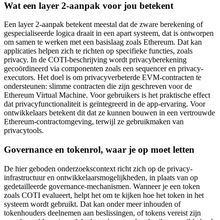
Wat een layer 2-aanpak voor jou betekent
Een layer 2-aanpak betekent meestal dat de zware berekening of
gespecialiseerde logica draait in een apart systeem, dat is ontworpen
om samen te werken met een basislaag zoals Ethereum. Dat kan
applicaties helpen zich te richten op specifieke functies, zoals
privacy. In de COTI-beschrijving wordt privacyberekening
gecoördineerd via componenten zoals een sequencer en privacy-
executors. Het doel is om privacyverbeterde EVM-contracten te
ondersteunen: slimme contracten die zijn geschreven voor de
Ethereum Virtual Machine. Voor gebruikers is het praktische effect
dat privacyfunctionaliteit is geïntegreerd in de app-ervaring. Voor
ontwikkelaars betekent dit dat ze kunnen bouwen in een vertrouwde
Ethereum-contractomgeving, terwijl ze gebruikmaken van
privacytools.
Governance en tokenrol, waar je op moet letten
De hier geboden onderzoekscontext richt zich op de privacy-
infrastructuur en ontwikkelaarsmogelijkheden, in plaats van op
gedetailleerde governance-mechanismen. Wanneer je een token
zoals COTI evalueert, helpt het om te kijken hoe het token in het
systeem wordt gebruikt. Dat kan onder meer inhouden of
tokenhouders deelnemen aan beslissingen, of tokens vereist zijn