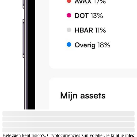
Beleggen kent risico's. Cryptocurrencies zijn volatiel, je kunt je inleg