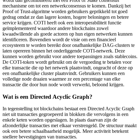
wordt dan gecombineerd met een Proof of Stake consensus
mechanisme om tot een netwerkconsensus te komen. Dankzij het
Proof of Trust-algoritme worden gebruikers geprikkeld tot goed
gedrag omdat ze dan lagere kosten, hogere beloningen en betere
service krijgen. COTI heeft ook een interoperabiliteit functie
geïmplementeerd waardoor andere blockchains zowel
kwaadwillende als goede actoren op hun eigen netwerken kunnen
identificeren. Bovendien wordt de visie om een financieel
ecosysteem te worden bereikt door onafhankelijke DAG-clusters te
laten opereren binnen het onderliggende COTI-netwerk. Deze
kunnen worden gebruikt voor andere toepassingen zoals stablecoins.
De COTI-token wordt gebruikt om de vergoeding te betalen voor
elke transactie die op het netwerk plaatsvindt, ongeacht of deze op
een onafhankelijke cluster plaatsvindt. Gebruikers kunnen een
volledige node draaien waarmee ze een percentage van elke
transactie die door hun node wordt verwerkt, beloond krijgen.
Wat is een Directed Acyclic Graph?
In tegenstelling tot blockchains bestaat een Directed Acyclic Graph
niet uit transacties gegroepeerd in blokken die vervolgens in een
enkele keten worden opgeslagen. In plaats daarvan zijn de
afzonderlijke transacties met elkaar verstrengeld. De structuur maakt
ook een betere schaalbaarheid mogelijk. Meer activiteit betekent
snellere bevestigingen van transacties.