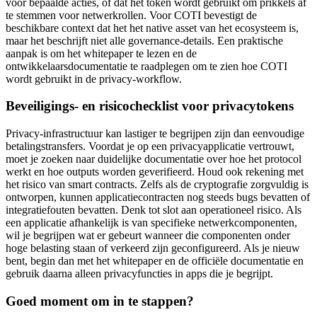
voor bepaalde acties, of dat het token wordt gebruikt om prikkels af
te stemmen voor netwerkrollen. Voor COTI bevestigt de
beschikbare context dat het het native asset van het ecosysteem is,
maar het beschrijft niet alle governance-details. Een praktische
aanpak is om het whitepaper te lezen en de
ontwikkelaarsdocumentatie te raadplegen om te zien hoe COTI
wordt gebruikt in de privacy-workflow.
Beveiligings- en risicochecklist voor privacytokens
Privacy-infrastructuur kan lastiger te begrijpen zijn dan eenvoudige
betalingstransfers. Voordat je op een privacyapplicatie vertrouwt,
moet je zoeken naar duidelijke documentatie over hoe het protocol
werkt en hoe outputs worden geverifieerd. Houd ook rekening met
het risico van smart contracts. Zelfs als de cryptografie zorgvuldig is
ontworpen, kunnen applicatiecontracten nog steeds bugs bevatten of
integratiefouten bevatten. Denk tot slot aan operationeel risico. Als
een applicatie afhankelijk is van specifieke netwerkcomponenten,
wil je begrijpen wat er gebeurt wanneer die componenten onder
hoge belasting staan of verkeerd zijn geconfigureerd. Als je nieuw
bent, begin dan met het whitepaper en de officiële documentatie en
gebruik daarna alleen privacyfuncties in apps die je begrijpt.
Goed moment om in te stappen?