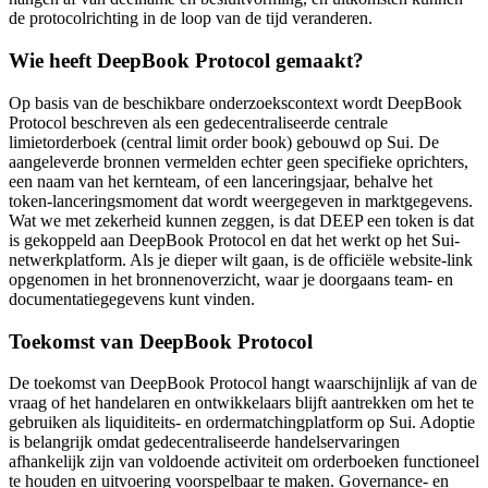
de protocolrichting in de loop van de tijd veranderen.
Wie heeft DeepBook Protocol gemaakt?
Op basis van de beschikbare onderzoekscontext wordt DeepBook
Protocol beschreven als een gedecentraliseerde centrale
limietorderboek (central limit order book) gebouwd op Sui. De
aangeleverde bronnen vermelden echter geen specifieke oprichters,
een naam van het kernteam, of een lanceringsjaar, behalve het
token-lanceringsmoment dat wordt weergegeven in marktgegevens.
Wat we met zekerheid kunnen zeggen, is dat DEEP een token is dat
is gekoppeld aan DeepBook Protocol en dat het werkt op het Sui-
netwerkplatform. Als je dieper wilt gaan, is de officiële website-link
opgenomen in het bronnenoverzicht, waar je doorgaans team- en
documentatiegegevens kunt vinden.
Toekomst van DeepBook Protocol
De toekomst van DeepBook Protocol hangt waarschijnlijk af van de
vraag of het handelaren en ontwikkelaars blijft aantrekken om het te
gebruiken als liquiditeits- en ordermatchingplatform op Sui. Adoptie
is belangrijk omdat gedecentraliseerde handelservaringen
afhankelijk zijn van voldoende activiteit om orderboeken functioneel
te houden en uitvoering voorspelbaar te maken. Governance- en