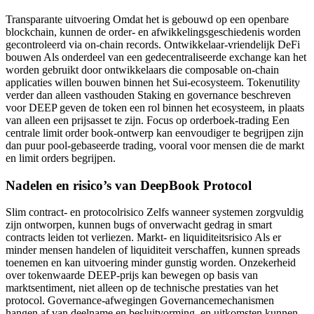
Transparante uitvoering Omdat het is gebouwd op een openbare
blockchain, kunnen de order- en afwikkelingsgeschiedenis worden
gecontroleerd via on-chain records. Ontwikkelaar-vriendelijk DeFi
bouwen Als onderdeel van een gedecentraliseerde exchange kan het
worden gebruikt door ontwikkelaars die composable on-chain
applicaties willen bouwen binnen het Sui-ecosysteem. Tokenutility
verder dan alleen vasthouden Staking en governance beschreven
voor DEEP geven de token een rol binnen het ecosysteem, in plaats
van alleen een prijsasset te zijn. Focus op orderboek-trading Een
centrale limit order book-ontwerp kan eenvoudiger te begrijpen zijn
dan puur pool-gebaseerde trading, vooral voor mensen die de markt
en limit orders begrijpen.
Nadelen en risico’s van DeepBook Protocol
Slim contract- en protocolrisico Zelfs wanneer systemen zorgvuldig
zijn ontworpen, kunnen bugs of onverwacht gedrag in smart
contracts leiden tot verliezen. Markt- en liquiditeitsrisico Als er
minder mensen handelen of liquiditeit verschaffen, kunnen spreads
toenemen en kan uitvoering minder gunstig worden. Onzekerheid
over tokenwaarde DEEP-prijs kan bewegen op basis van
marktsentiment, niet alleen op de technische prestaties van het
protocol. Governance-afwegingen Governancemechanismen
hangen af van deelname en besluitvorming, en uitkomsten kunnen