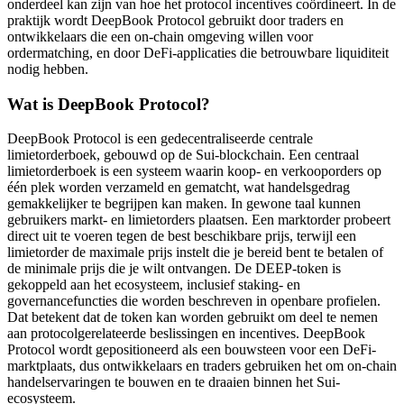
onderdeel kan zijn van hoe het protocol incentives coördineert. In de
praktijk wordt DeepBook Protocol gebruikt door traders en
ontwikkelaars die een on-chain omgeving willen voor
ordermatching, en door DeFi-applicaties die betrouwbare liquiditeit
nodig hebben.
Wat is DeepBook Protocol?
DeepBook Protocol is een gedecentraliseerde centrale
limietorderboek, gebouwd op de Sui-blockchain. Een centraal
limietorderboek is een systeem waarin koop- en verkooporders op
één plek worden verzameld en gematcht, wat handelsgedrag
gemakkelijker te begrijpen kan maken. In gewone taal kunnen
gebruikers markt- en limietorders plaatsen. Een marktorder probeert
direct uit te voeren tegen de best beschikbare prijs, terwijl een
limietorder de maximale prijs instelt die je bereid bent te betalen of
de minimale prijs die je wilt ontvangen. De DEEP-token is
gekoppeld aan het ecosysteem, inclusief staking- en
governancefuncties die worden beschreven in openbare profielen.
Dat betekent dat de token kan worden gebruikt om deel te nemen
aan protocolgerelateerde beslissingen en incentives. DeepBook
Protocol wordt gepositioneerd als een bouwsteen voor een DeFi-
marktplaats, dus ontwikkelaars en traders gebruiken het om on-chain
handelservaringen te bouwen en te draaien binnen het Sui-
ecosysteem.