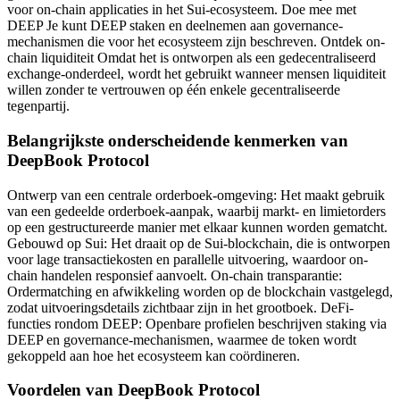
voor on-chain applicaties in het Sui-ecosysteem. Doe mee met
DEEP Je kunt DEEP staken en deelnemen aan governance-
mechanismen die voor het ecosysteem zijn beschreven. Ontdek on-
chain liquiditeit Omdat het is ontworpen als een gedecentraliseerd
exchange-onderdeel, wordt het gebruikt wanneer mensen liquiditeit
willen zonder te vertrouwen op één enkele gecentraliseerde
tegenpartij.
Belangrijkste onderscheidende kenmerken van
DeepBook Protocol
Ontwerp van een centrale orderboek-omgeving: Het maakt gebruik
van een gedeelde orderboek-aanpak, waarbij markt- en limietorders
op een gestructureerde manier met elkaar kunnen worden gematcht.
Gebouwd op Sui: Het draait op de Sui-blockchain, die is ontworpen
voor lage transactiekosten en parallelle uitvoering, waardoor on-
chain handelen responsief aanvoelt. On-chain transparantie:
Ordermatching en afwikkeling worden op de blockchain vastgelegd,
zodat uitvoeringsdetails zichtbaar zijn in het grootboek. DeFi-
functies rondom DEEP: Openbare profielen beschrijven staking via
DEEP en governance-mechanismen, waarmee de token wordt
gekoppeld aan hoe het ecosysteem kan coördineren.
Voordelen van DeepBook Protocol