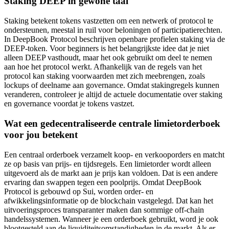
Staking DEEP in gewone taal
Staking betekent tokens vastzetten om een netwerk of protocol te
ondersteunen, meestal in ruil voor beloningen of participatierechten.
In DeepBook Protocol beschrijven openbare profielen staking via de
DEEP-token. Voor beginners is het belangrijkste idee dat je niet
alleen DEEP vasthoudt, maar het ook gebruikt om deel te nemen
aan hoe het protocol werkt. Afhankelijk van de regels van het
protocol kan staking voorwaarden met zich meebrengen, zoals
lockups of deelname aan governance. Omdat stakingregels kunnen
veranderen, controleer je altijd de actuele documentatie over staking
en governance voordat je tokens vastzet.
Wat een gedecentraliseerde centrale limietorderboek
voor jou betekent
Een centraal orderboek verzamelt koop- en verkooporders en matcht
ze op basis van prijs- en tijdsregels. Een limietorder wordt alleen
uitgevoerd als de markt aan je prijs kan voldoen. Dat is een andere
ervaring dan swappen tegen een poolprijs. Omdat DeepBook
Protocol is gebouwd op Sui, worden order- en
afwikkelingsinformatie op de blockchain vastgelegd. Dat kan het
uitvoeringsproces transparanter maken dan sommige off-chain
handelssystemen. Wanneer je een orderboek gebruikt, word je ook
blootgesteld aan de liquiditeitsomstandigheden in de markt. Als er