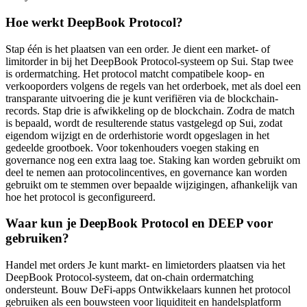
Hoe werkt DeepBook Protocol?
Stap één is het plaatsen van een order. Je dient een market- of
limitorder in bij het DeepBook Protocol-systeem op Sui. Stap twee
is ordermatching. Het protocol matcht compatibele koop- en
verkooporders volgens de regels van het orderboek, met als doel een
transparante uitvoering die je kunt verifiëren via de blockchain-
records. Stap drie is afwikkeling op de blockchain. Zodra de match
is bepaald, wordt de resulterende status vastgelegd op Sui, zodat
eigendom wijzigt en de orderhistorie wordt opgeslagen in het
gedeelde grootboek. Voor tokenhouders voegen staking en
governance nog een extra laag toe. Staking kan worden gebruikt om
deel te nemen aan protocolincentives, en governance kan worden
gebruikt om te stemmen over bepaalde wijzigingen, afhankelijk van
hoe het protocol is geconfigureerd.
Waar kun je DeepBook Protocol en DEEP voor
gebruiken?
Handel met orders Je kunt markt- en limietorders plaatsen via het
DeepBook Protocol-systeem, dat on-chain ordermatching
ondersteunt. Bouw DeFi-apps Ontwikkelaars kunnen het protocol
gebruiken als een bouwsteen voor liquiditeit en handelsplatform