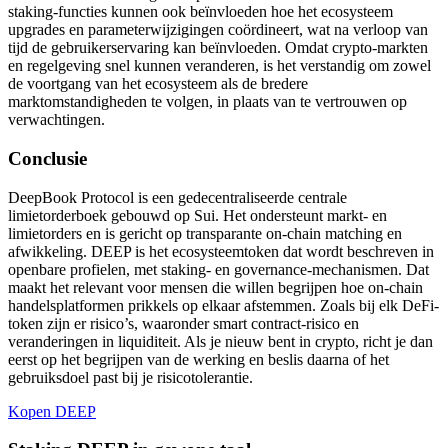
staking-functies kunnen ook beïnvloeden hoe het ecosysteem
upgrades en parameterwijzigingen coördineert, wat na verloop van
tijd de gebruikerservaring kan beïnvloeden. Omdat crypto-markten
en regelgeving snel kunnen veranderen, is het verstandig om zowel
de voortgang van het ecosysteem als de bredere
marktomstandigheden te volgen, in plaats van te vertrouwen op
verwachtingen.
Conclusie
DeepBook Protocol is een gedecentraliseerde centrale
limietorderboek gebouwd op Sui. Het ondersteunt markt- en
limietorders en is gericht op transparante on-chain matching en
afwikkeling. DEEP is het ecosysteemtoken dat wordt beschreven in
openbare profielen, met staking- en governance-mechanismen. Dat
maakt het relevant voor mensen die willen begrijpen hoe on-chain
handelsplatformen prikkels op elkaar afstemmen. Zoals bij elk DeFi-
token zijn er risico’s, waaronder smart contract-risico en
veranderingen in liquiditeit. Als je nieuw bent in crypto, richt je dan
eerst op het begrijpen van de werking en beslis daarna of het
gebruiksdoel past bij je risicotolerantie.
Kopen DEEP