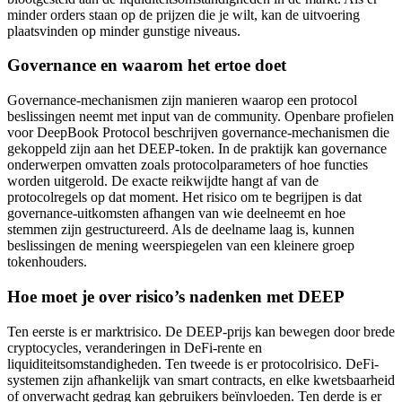
minder orders staan op de prijzen die je wilt, kan de uitvoering
plaatsvinden op minder gunstige niveaus.
Governance en waarom het ertoe doet
Governance-mechanismen zijn manieren waarop een protocol
beslissingen neemt met input van de community. Openbare profielen
voor DeepBook Protocol beschrijven governance-mechanismen die
gekoppeld zijn aan het DEEP-token. In de praktijk kan governance
onderwerpen omvatten zoals protocolparameters of hoe functies
worden uitgerold. De exacte reikwijdte hangt af van de
protocolregels op dat moment. Het risico om te begrijpen is dat
governance-uitkomsten afhangen van wie deelneemt en hoe
stemmen zijn gestructureerd. Als de deelname laag is, kunnen
beslissingen de mening weerspiegelen van een kleinere groep
tokenhouders.
Hoe moet je over risico’s nadenken met DEEP
Ten eerste is er marktrisico. De DEEP-prijs kan bewegen door brede
cryptocycles, veranderingen in DeFi-rente en
liquiditeitsomstandigheden. Ten tweede is er protocolrisico. DeFi-
systemen zijn afhankelijk van smart contracts, en elke kwetsbaarheid
of onverwacht gedrag kan gebruikers beïnvloeden. Ten derde is er