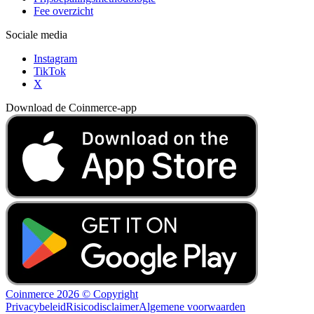
Fee overzicht
Sociale media
Instagram
TikTok
X
Download de Coinmerce-app
Coinmerce 2026 © Copyright
Privacybeleid
Risicodisclaimer
Algemene voorwaarden